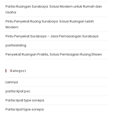
th
Partisi Ruangan Surabaya: Solusi Modern untuk Rumah dan
se
Usaha
pan
Pintu Penyekat Ruang Surabaya: Solusi Ruangan Lebih
Modern
Pintu Penyekat Surabaya – Jasa Pemasangan Surabaya
partisisliding
Penyekat Ruangan Praktis, Solusi Pembagian Ruang Efisien
Kategori
Lainnya
partisi lipat pvc
Partisi lipat type sorepa
Partisi lipst type sorepa