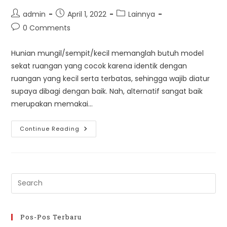
Post
Post
Post
admin
April 1, 2022
Lainnya
author:
published:
category:
Post
0 Comments
comments:
Hunian mungil/sempit/kecil memanglah butuh model
sekat ruangan yang cocok karena identik dengan
ruangan yang kecil serta terbatas, sehingga wajib diatur
supaya dibagi dengan baik. Nah, alternatif sangat baik
merupakan memakai…
Model
Continue Reading
Sekat
Ruangan
Untuk
Hunian
Sempit/mungil
Pre
Es
to
clo
Pos-Pos Terbaru