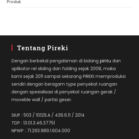
Produk
Tentang Pireki
Dengan berbekal pengalaman di bidang
pintu
dan
aplikator rel sliding dan folding sejak 2008, maka
kami sejak 2011 sampai sekarang PIREKI memproduksi
sendiri dengan beragam type penyekat ruangan
dengan spesialisasi di penyekat ruangan gerak /
moveble wall / partisi geser.
SIUP : 503 / 10129.A / 436.6.11 / 2014
TDP : 13.01.3.46.37751
NPWP : 71.293.989.1.604.000