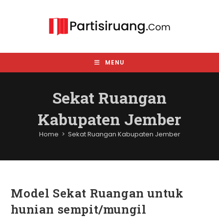
Skip
to
content
MENU
Sekat Ruangan
Kabupaten Jember
Home
>
Sekat Ruangan Kabupaten Jember
Model Sekat Ruangan untuk
hunian sempit/mungil