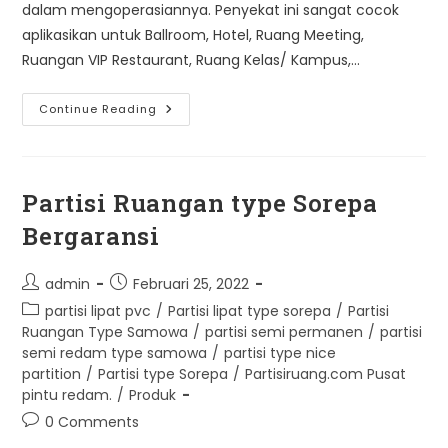
dalam mengoperasiannya. Penyekat ini sangat cocok
aplikasikan untuk Ballroom, Hotel, Ruang Meeting,
Ruangan VIP Restaurant, Ruang Kelas/ Kampus,…
Jual
Continue Reading
Penyekat
Ruangan
Type
Sorepa
|
Kualitas
Partisi Ruangan type Sorepa
Terbaik|
Bergaransi
Post
Post
admin
Februari 25, 2022
author:
published:
Post
partisi lipat pvc
/
Partisi lipat type sorepa
/
Partisi
category:
Ruangan Type Samowa
/
partisi semi permanen
/
partisi
semi redam type samowa
/
partisi type nice
partition
/
Partisi type Sorepa
/
Partisiruang.com Pusat
pintu redam.
/
Produk
Post
0 Comments
comments: