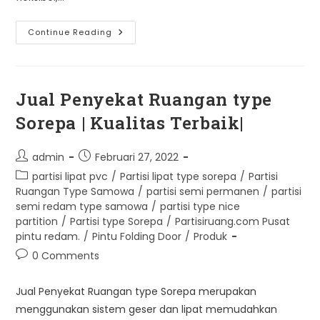
Pintu
Continue Reading
Penyekat
Ruang
Surabaya:
Solusi
Ruangan
Lebih
Jual Penyekat Ruangan type
Modern
Sorepa | Kualitas Terbaik|
Post
Post
admin
Februari 27, 2022
author:
published:
Post
partisi lipat pvc
/
Partisi lipat type sorepa
/
Partisi
category:
Ruangan Type Samowa
/
partisi semi permanen
/
partisi
semi redam type samowa
/
partisi type nice
partition
/
Partisi type Sorepa
/
Partisiruang.com Pusat
pintu redam.
/
Pintu Folding Door
/
Produk
Post
0 Comments
comments:
Jual Penyekat Ruangan type Sorepa merupakan
menggunakan sistem geser dan lipat memudahkan