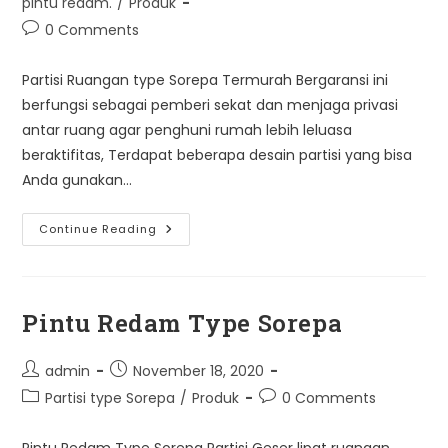
pintu redam.
/
Produk
Post
0 Comments
comments:
Partisi Ruangan type Sorepa Termurah Bergaransi ini
berfungsi sebagai pemberi sekat dan menjaga privasi
antar ruang agar penghuni rumah lebih leluasa
beraktifitas, Terdapat beberapa desain partisi yang bisa
Anda gunakan…
Partisi
Continue Reading
Ruangan
Type
Sorepa
Termurah
Bergaransi
Pintu Redam Type Sorepa
Post
Post
admin
November 18, 2020
author:
published:
Post
Post
Partisi type Sorepa
/
Produk
0 Comments
category:
comments:
Pintu Redam Type Sorepa Partisi Geser lipat ruangan