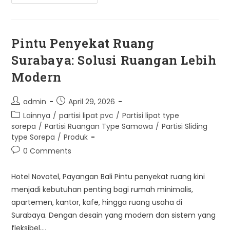
Ruangan
Surabaya:
Solusi
Modern
Untuk
Rumah
Pintu Penyekat Ruang
Dan
Usaha
Surabaya: Solusi Ruangan Lebih
Modern
Post
Post
admin
April 29, 2026
author:
published:
Post
Lainnya
/
partisi lipat pvc
/
Partisi lipat type
category:
sorepa
/
Partisi Ruangan Type Samowa
/
Partisi Sliding
type Sorepa
/
Produk
Post
0 Comments
comments:
Hotel Novotel, Payangan Bali Pintu penyekat ruang kini
menjadi kebutuhan penting bagi rumah minimalis,
apartemen, kantor, kafe, hingga ruang usaha di
Surabaya. Dengan desain yang modern dan sistem yang
fleksibel,…