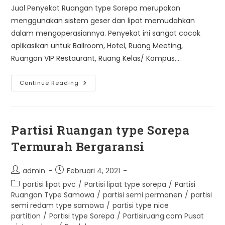
Jual Penyekat Ruangan type Sorepa merupakan
menggunakan sistem geser dan lipat memudahkan
dalam mengoperasiannya. Penyekat ini sangat cocok
aplikasikan untuk Ballroom, Hotel, Ruang Meeting,
Ruangan VIP Restaurant, Ruang Kelas/ Kampus,…
Jual
Continue Reading
Penyekat
Ruangan
Type
Sorepa
|
Kualitas
Partisi Ruangan type Sorepa
Terbaik|
Bergaransi
Termurah Bergaransi
Post
Post
admin
Februari 4, 2021
author:
published:
Post
partisi lipat pvc
/
Partisi lipat type sorepa
/
Partisi
category:
Ruangan Type Samowa
/
partisi semi permanen
/
partisi
semi redam type samowa
/
partisi type nice
partition
/
Partisi type Sorepa
/
Partisiruang.com Pusat