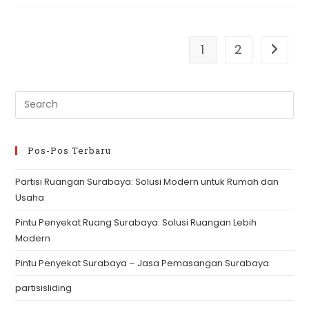
Partition
1
2
Go to t
Pre
Es
to
clo
Pos-Pos Terbaru
th
Partisi Ruangan Surabaya: Solusi Modern untuk Rumah dan
se
Usaha
pan
Pintu Penyekat Ruang Surabaya: Solusi Ruangan Lebih
Modern
Pintu Penyekat Surabaya – Jasa Pemasangan Surabaya
partisisliding