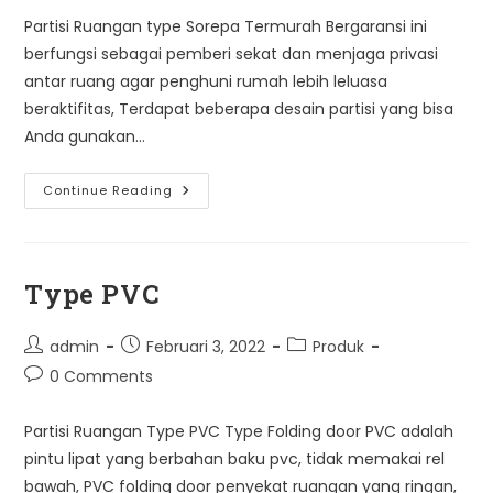
Partisi Ruangan type Sorepa Termurah Bergaransi ini
berfungsi sebagai pemberi sekat dan menjaga privasi
antar ruang agar penghuni rumah lebih leluasa
beraktifitas, Terdapat beberapa desain partisi yang bisa
Anda gunakan…
Partisi
Continue Reading
Ruangan
Type
Sorepa
Bergaransi
Type PVC
Post
Post
Post
admin
Februari 3, 2022
Produk
author:
published:
category:
Post
0 Comments
comments:
Partisi Ruangan Type PVC Type Folding door PVC adalah
pintu lipat yang berbahan baku pvc, tidak memakai rel
bawah, PVC folding door penyekat ruangan yang ringan,