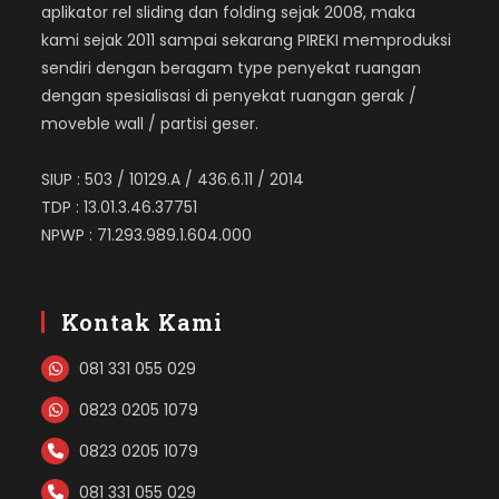
aplikator rel sliding dan folding sejak 2008, maka
kami sejak 2011 sampai sekarang PIREKI memproduksi
sendiri dengan beragam type penyekat ruangan
dengan spesialisasi di penyekat ruangan gerak /
moveble wall / partisi geser.
SIUP : 503 / 10129.A / 436.6.11 / 2014
TDP : 13.01.3.46.37751
NPWP : 71.293.989.1.604.000
Kontak Kami
081 331 055 029
0823 0205 1079
0823 0205 1079
081 331 055 029