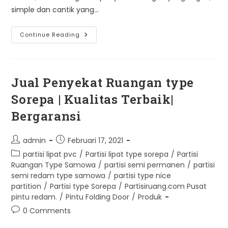
simple dan cantik yang…
Type
Continue Reading
PVC
Jual Penyekat Ruangan type
Sorepa | Kualitas Terbaik|
Bergaransi
Post
Post
admin
Februari 17, 2021
author:
published:
Post
partisi lipat pvc
/
Partisi lipat type sorepa
/
Partisi
category:
Ruangan Type Samowa
/
partisi semi permanen
/
partisi
semi redam type samowa
/
partisi type nice
partition
/
Partisi type Sorepa
/
Partisiruang.com Pusat
pintu redam.
/
Pintu Folding Door
/
Produk
Post
0 Comments
comments: