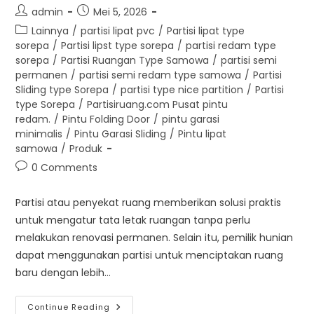
Post
Post
admin
Mei 5, 2026
author:
published:
Post
Lainnya
/
partisi lipat pvc
/
Partisi lipat type
category:
sorepa
/
Partisi lipst type sorepa
/
partisi redam type
sorepa
/
Partisi Ruangan Type Samowa
/
partisi semi
permanen
/
partisi semi redam type samowa
/
Partisi
Sliding type Sorepa
/
partisi type nice partition
/
Partisi
type Sorepa
/
Partisiruang.com Pusat pintu
redam.
/
Pintu Folding Door
/
pintu garasi
minimalis
/
Pintu Garasi Sliding
/
Pintu lipat
samowa
/
Produk
Post
0 Comments
comments:
Partisi atau penyekat ruang memberikan solusi praktis
untuk mengatur tata letak ruangan tanpa perlu
melakukan renovasi permanen. Selain itu, pemilik hunian
dapat menggunakan partisi untuk menciptakan ruang
baru dengan lebih…
Partisi
Continue Reading