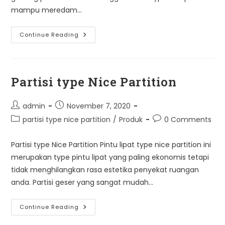
mampu meredam…
Partisi
Continue Reading
Ruangan
Type
Sorepa
Partisi type Nice Partition
Post
Post
admin
November 7, 2020
author:
published:
Post
Post
partisi type nice partition
/
Produk
0 Comments
category:
comments:
Partisi type Nice Partition Pintu lipat type nice partition ini
merupakan type pintu lipat yang paling ekonomis tetapi
tidak menghilangkan rasa estetika penyekat ruangan
anda. Partisi geser yang sangat mudah…
Partisi
Continue Reading
Type
Nice