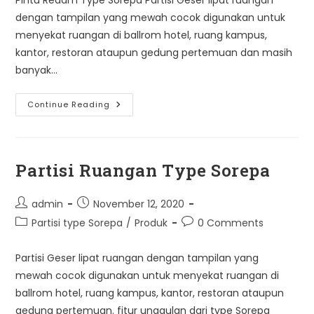
dengan tampilan yang mewah cocok digunakan untuk
menyekat ruangan di ballrom hotel, ruang kampus,
kantor, restoran ataupun gedung pertemuan dan masih
banyak…
Pintu
Continue Reading
Redam
Type
Sorepa
Partisi Ruangan Type Sorepa
Post
Post
admin
November 12, 2020
author:
published:
Post
Post
Partisi type Sorepa
/
Produk
0 Comments
category:
comments:
Partisi Geser lipat ruangan dengan tampilan yang
mewah cocok digunakan untuk menyekat ruangan di
ballrom hotel, ruang kampus, kantor, restoran ataupun
gedung pertemuan. fitur unggulan dari type Sorepa