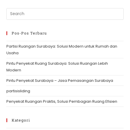
Sorepa
Pre
Es
to
clo
Pos-Pos Terbaru
th
Partisi Ruangan Surabaya: Solusi Modern untuk Rumah dan
se
Usaha
pan
Pintu Penyekat Ruang Surabaya: Solusi Ruangan Lebih
Modern
Pintu Penyekat Surabaya – Jasa Pemasangan Surabaya
partisisliding
Penyekat Ruangan Praktis, Solusi Pembagian Ruang Efisien
Kategori