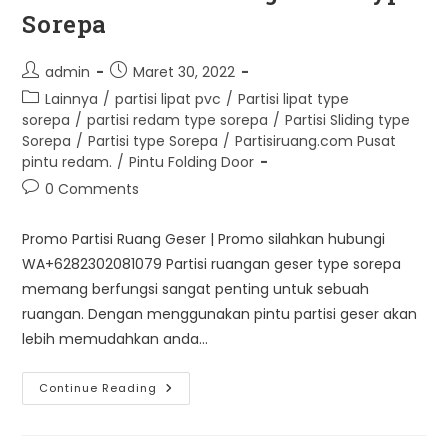
Sorepa
Post
Post
admin
Maret 30, 2022
author:
published:
Post
Lainnya
/
partisi lipat pvc
/
Partisi lipat type
category:
sorepa
/
partisi redam type sorepa
/
Partisi Sliding type
Sorepa
/
Partisi type Sorepa
/
Partisiruang.com Pusat
pintu redam.
/
Pintu Folding Door
Post
0 Comments
comments:
Promo Partisi Ruang Geser | Promo silahkan hubungi
WA+6282302081079 Partisi ruangan geser type sorepa
memang berfungsi sangat penting untuk sebuah
ruangan. Dengan menggunakan pintu partisi geser akan
lebih memudahkan anda…
Promo
Continue Reading
Partisi
Ruang
Geser
Type