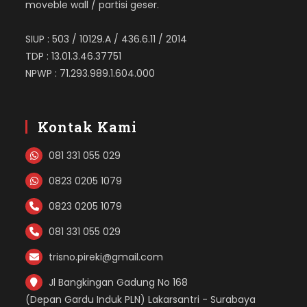
moveble wall / partisi geser.
SIUP : 503 / 10129.A / 436.6.11 / 2014
TDP : 13.01.3.46.37751
NPWP : 71.293.989.1.604.000
Kontak Kami
081 331 055 029
0823 0205 1079
0823 0205 1079
081 331 055 029
trisno.pireki@gmail.com
Jl Bangkingan Gadung No 168
(Depan Gardu Induk PLN) Lakarsantri - Surabaya