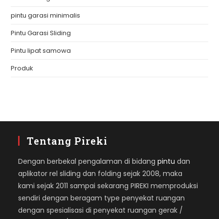
pintu garasi minimalis
Pintu Garasi Sliding
Pintu lipat samowa
Produk
Tentang Pireki
Dengan berbekal pengalaman di bidang
pintu
dan
aplikator rel sliding dan folding sejak 2008, maka
kami sejak 2011 sampai sekarang PIREKI memproduksi
sendiri dengan beragam type penyekat ruangan
dengan spesialisasi di penyekat ruangan gerak /