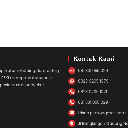
Kontak Kami
likator rel sliding dan folding
081 331 055 029
PIREKI memproduksi sendiri
0823 0205 1079
sialisasi di penyekat
0823 0205 1079
081 331 055 029
trisno.pireki@gmail.com
Jl Bangkingan Gadung No