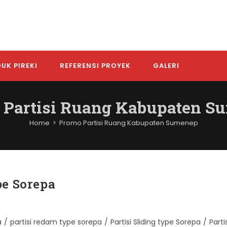
UK PIREKI
REFERENSI PROYEK
GALERI
 Partisi Ruang Kabupaten S
Home
>
Promo Partisi Ruang Kabupaten Sumenep
pe Sorepa
a
/
partisi redam type sorepa
/
Partisi Sliding type Sorepa
/
Parti