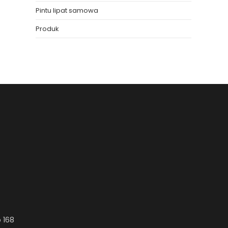
Pintu lipat samowa
Produk
 168