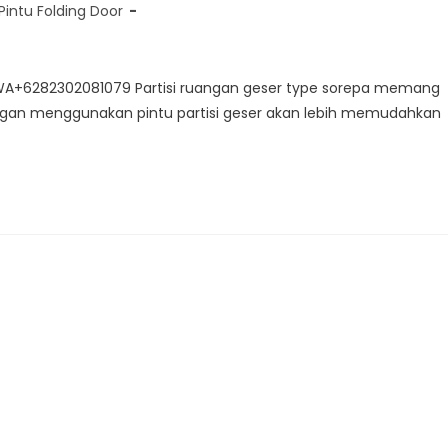
Pintu Folding Door
i WA+6282302081079 Partisi ruangan geser type sorepa memang
ngan menggunakan pintu partisi geser akan lebih memudahkan