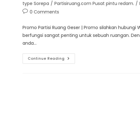
category:
type Sorepa
/
Partisiruang.com Pusat pintu redam.
/
Post
0 Comments
comments:
Promo Partisi Ruang Geser | Promo silahkan hubung
berfungsi sangat penting untuk sebuah ruangan. De
anda…
Promo
Continue Reading
Partisi
Ruang
Geser
Type
Sorepa