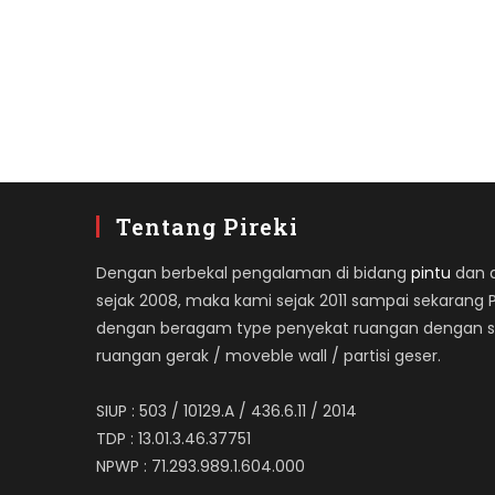
Tentang Pireki
Dengan berbekal pengalaman di bidang
pintu
dan ap
sejak 2008, maka kami sejak 2011 sampai sekarang 
dengan beragam type penyekat ruangan dengan spe
ruangan gerak / moveble wall / partisi geser.
SIUP : 503 / 10129.A / 436.6.11 / 2014
TDP : 13.01.3.46.37751
NPWP : 71.293.989.1.604.000