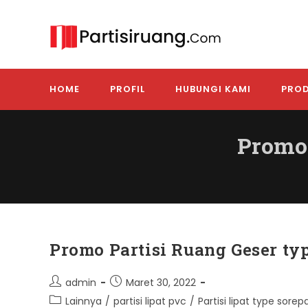
Skip
to
content
HOME
PROFIL
HUBUNGI KAMI
PROD
Promo
Promo Partisi Ruang Geser ty
Post
Post
admin
Maret 30, 2022
author:
published:
Post
Lainnya
/
partisi lipat pvc
/
Partisi lipat type sorep