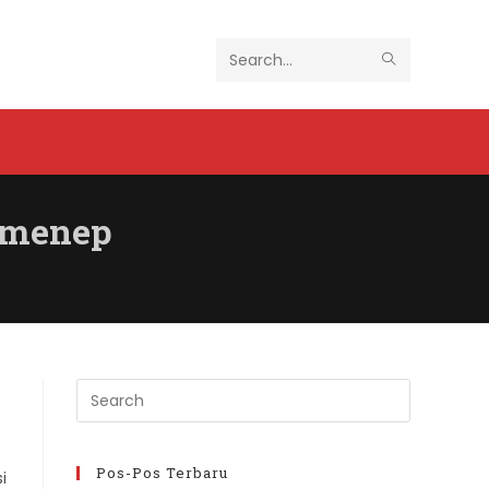
SUBMIT
Search
SEARCH
this
website
umenep
Press
Escape
to
close
Pos-Pos Terbaru
si