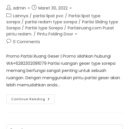
Post
Post
admin
Maret 30, 2022
author:
published:
Post
Lainnya
/
partisi lipat pvc
/
Partisi lipat type
category:
sorepa
/
partisi redam type sorepa
/
Partisi Sliding type
Sorepa
/
Partisi type Sorepa
/
Partisiruang.com Pusat
pintu redam.
/
Pintu Folding Door
Post
0 Comments
comments:
Promo Partisi Ruang Geser | Promo silahkan hubungi
WA+6282302081079 Partisi ruangan geser type sorepa
memang berfungsi sangat penting untuk sebuah
ruangan. Dengan menggunakan pintu partisi geser akan
lebih memudahkan anda…
Promo
Continue Reading
Partisi
Ruang
Geser
Type
Sorepa
Pre