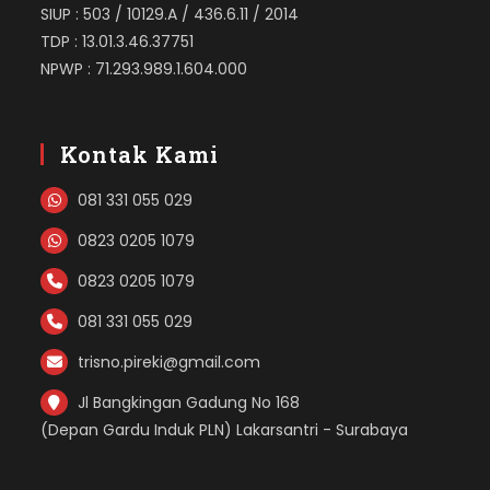
SIUP : 503 / 10129.A / 436.6.11 / 2014
TDP : 13.01.3.46.37751
NPWP : 71.293.989.1.604.000
Kontak Kami
081 331 055 029
0823 0205 1079
0823 0205 1079
081 331 055 029
trisno.pireki@gmail.com
Jl Bangkingan Gadung No 168
(Depan Gardu Induk PLN) Lakarsantri - Surabaya