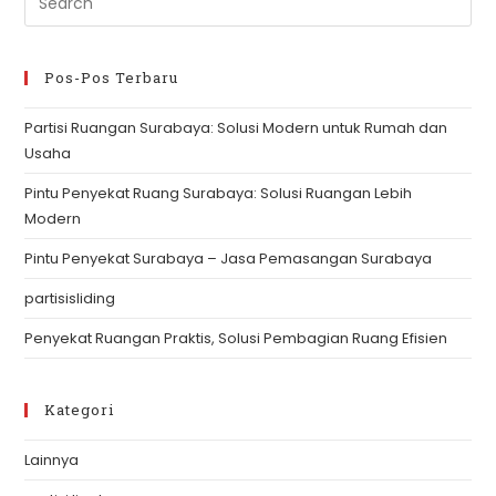
Es
to
clo
Pos-Pos Terbaru
th
Partisi Ruangan Surabaya: Solusi Modern untuk Rumah dan
se
Usaha
pan
Pintu Penyekat Ruang Surabaya: Solusi Ruangan Lebih
Modern
Pintu Penyekat Surabaya – Jasa Pemasangan Surabaya
partisisliding
Penyekat Ruangan Praktis, Solusi Pembagian Ruang Efisien
Kategori
Lainnya