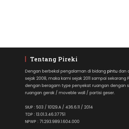
Tentang Pireki
Dengan berbekal pengalaman di bidang
pintu
dan ap
sejak 2008, maka kami sejak 2011 sampai sekarang 
dengan beragam type penyekat ruangan dengan spe
ruangan gerak / moveble wall / partisi geser.
SIUP : 503 / 10129.A / 436.6.11 / 2014
TDP : 13.01.3.46.37751
NPWP : 71.293.989.1.604.000