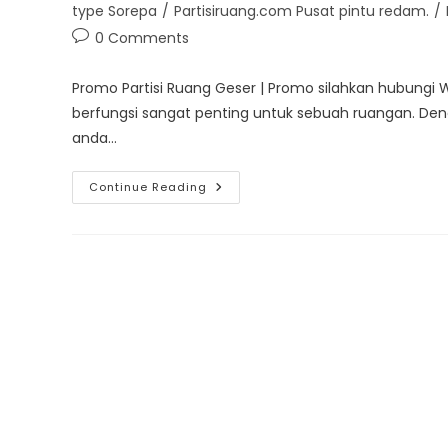
category:
type Sorepa
/
Partisiruang.com Pusat pintu redam.
/
Post
0 Comments
comments:
Promo Partisi Ruang Geser | Promo silahkan hubung
berfungsi sangat penting untuk sebuah ruangan. De
anda…
Promo
Continue Reading
Partisi
Ruang
Geser
Type
Sorepa