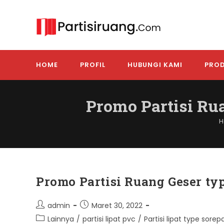
Skip
to
content
HOME
PROFIL
HUBUNGI KAMI
PROD
Promo Partisi Ru
H
Promo Partisi Ruang Geser ty
Post
Post
admin
Maret 30, 2022
author:
published:
Post
Lainnya
/
partisi lipat pvc
/
Partisi lipat type sorep