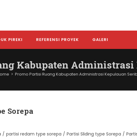
UK PIREKI
REFERENSI PROYEK
GALERI
ang Kabupaten Administrasi
ome
>
Promo Partisi Ruang Kabupaten Administrasi Kepulauan Seri
pe Sorepa
a
/
partisi redam type sorepa
/
Partisi Sliding type Sorepa
/
Parti