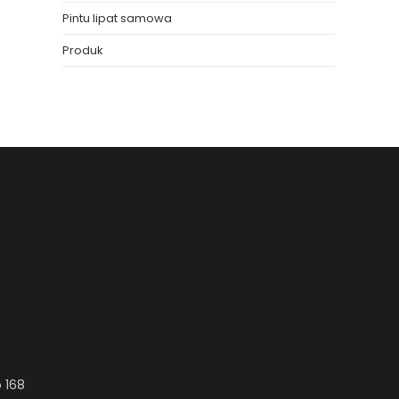
Pintu lipat samowa
Produk
 168