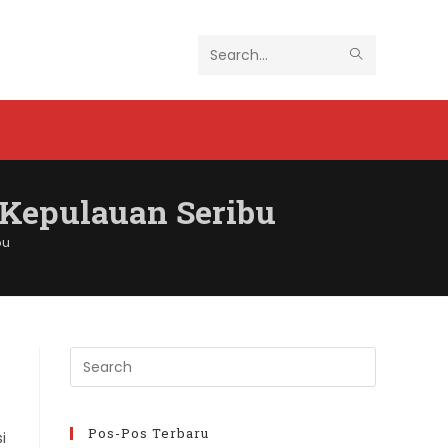
SUBMIT
Search
SEARCH
this
website
 Kepulauan Seribu
bu
Press
Escape
to
close
Pos-Pos Terbaru
si