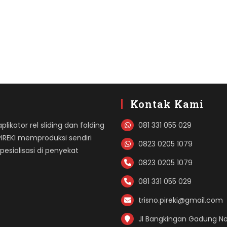
Kontak Kami
likator rel sliding dan folding
081 331 055 029
PIREKI memproduksi sendiri
0823 0205 1079
sialisasi di penyekat
0823 0205 1079
081 331 055 029
trisno.pireki@gmail.com
Jl Bangkingan Gadung No