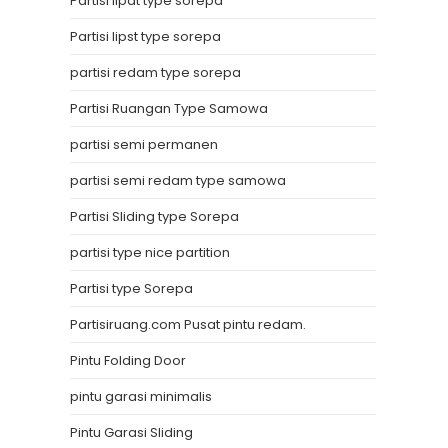
Partisi lipat type sorepa
Partisi lipst type sorepa
partisi redam type sorepa
Partisi Ruangan Type Samowa
partisi semi permanen
partisi semi redam type samowa
Partisi Sliding type Sorepa
partisi type nice partition
Partisi type Sorepa
Partisiruang.com Pusat pintu redam.
Pintu Folding Door
pintu garasi minimalis
Pintu Garasi Sliding