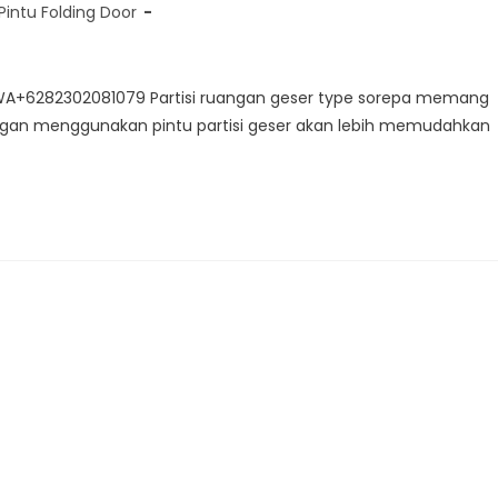
Pintu Folding Door
i WA+6282302081079 Partisi ruangan geser type sorepa memang
ngan menggunakan pintu partisi geser akan lebih memudahkan