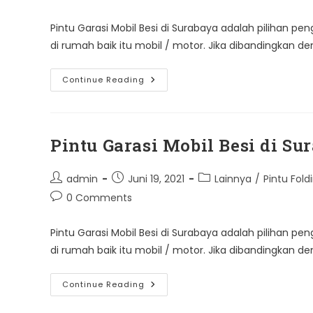
comments:
Pintu Garasi Mobil Besi di Surabaya adalah pilihan
di rumah baik itu mobil / motor. Jika dibandingkan d
Pintu
Continue Reading
Garasi
Mobil
Besi
Di
Surabaya
Pintu Garasi Mobil Besi di Su
Post
Post
Post
admin
Juni 19, 2021
Lainnya
/
Pintu Fold
author:
published:
category:
Post
0 Comments
comments:
Pintu Garasi Mobil Besi di Surabaya adalah pilihan
di rumah baik itu mobil / motor. Jika dibandingkan d
Pintu
Continue Reading
Garasi
Mobil