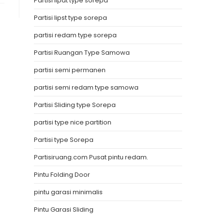
Partisi lipat type sorepa
Partisi lipst type sorepa
partisi redam type sorepa
Partisi Ruangan Type Samowa
partisi semi permanen
partisi semi redam type samowa
Partisi Sliding type Sorepa
partisi type nice partition
Partisi type Sorepa
Partisiruang.com Pusat pintu redam.
Pintu Folding Door
pintu garasi minimalis
Pintu Garasi Sliding