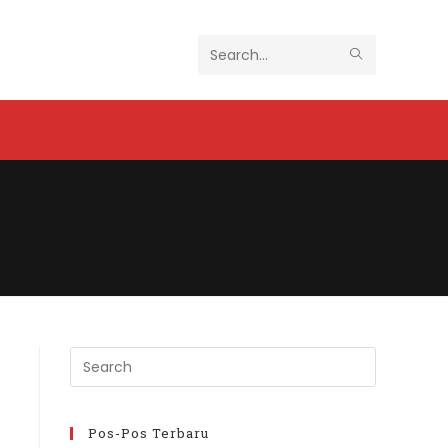
SUBMIT
Search
SEARCH
this
website
Press
Escape
to
close
Pos-Pos Terbaru