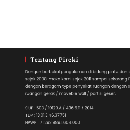
Tentang Pireki
Dengan berbekal pengalaman di bidang
pintu
dan ap
sejak 2008, maka kami sejak 2011 sampai sekarang 
dengan beragam type penyekat ruangan dengan spe
ruangan gerak / moveble wall / partisi geser.
SIUP : 503 / 10129.A / 436.6.11 / 2014
TDP : 13.01.3.46.37751
NPWP : 71.293.989.1.604.000