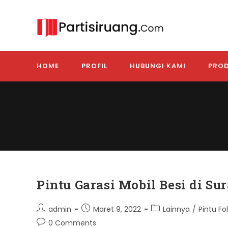
Skip
to
content
HOME
PROFIL
HUBUNGI KAMI
PROD
Pintu Garasi Mobil Besi di Su
Post
Post
Post
admin
Maret 9, 2022
Lainnya
/
Pintu Fo
author:
published:
category:
Post
0 Comments