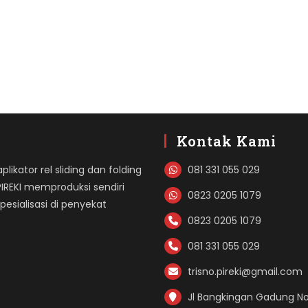
Kontak Kami
likator rel sliding dan folding
081 331 055 029
PIREKI memproduksi sendiri
0823 0205 1079
sialisasi di penyekat
0823 0205 1079
081 331 055 029
trisno.pireki@gmail.com
Jl Bangkingan Gadung No