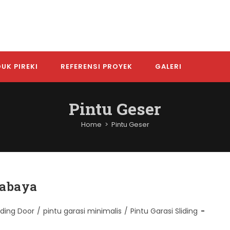
UK PIREKI
REFERENSI PROYEK
GALERI
Pintu Geser
Home
>
Pintu Geser
rabaya
lding Door
/
pintu garasi minimalis
/
Pintu Garasi Sliding