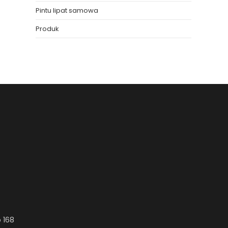
Pintu lipat samowa
Produk
 168