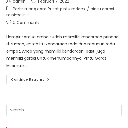
Post
Post
admin
Februari 7, 2022
author:
published:
Post
Partisiruang.com Pusat pintu redam.
/
pintu garasi
category:
minimalis
Post
0 Comments
comments:
Hampir semua orang sudah memiliki kendaraan prinbadi
di rumah, entah itu kendaraan roda dua maupun roda
empat. Anda yang memiliki kendaraan, pasti juga
memiliki garasi untuk menyimpannya. Pintu Garasi
Minimalis…
Pintu
Continue Reading
Garasi
Minimalis
Treesdoor
–
Kualitas
Terbaik
Pre
Es
to