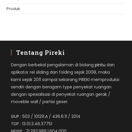
Produk
Tentang Pireki
Dengan berbekal pengalaman di bidang
pintu
dan
aplikator rel sliding dan folding sejak 2008, maka
kami sejak 2011 sampai sekarang PIREKI memproduksi
sendiri dengan beragam type penyekat ruangan
dengan spesialisasi di penyekat ruangan gerak /
moveble wall / partisi geser.
SIUP : 503 / 10129.A / 436.6.11 / 2014
TDP : 13.01.3.46.37751
NPWP : 71.293.989.1.604.000