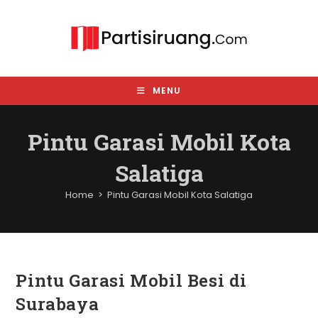
Skip
to
content
MENU
Pintu Garasi Mobil Kota
Salatiga
Home
>
Pintu Garasi Mobil Kota Salatiga
Pintu Garasi Mobil Besi di
Surabaya