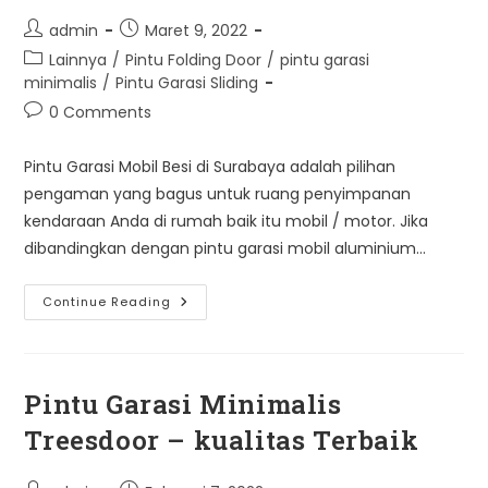
Post
Post
admin
Maret 9, 2022
author:
published:
Post
Lainnya
/
Pintu Folding Door
/
pintu garasi
category:
minimalis
/
Pintu Garasi Sliding
Post
0 Comments
comments:
Pintu Garasi Mobil Besi di Surabaya adalah pilihan
pengaman yang bagus untuk ruang penyimpanan
kendaraan Anda di rumah baik itu mobil / motor. Jika
dibandingkan dengan pintu garasi mobil aluminium…
Pintu
Continue Reading
Garasi
Mobil
Besi
Di
Surabaya
Pintu Garasi Minimalis
Treesdoor – kualitas Terbaik