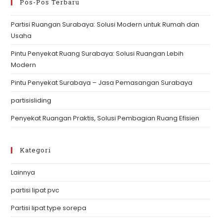
clo
Pos-Pos Terbaru
th
Partisi Ruangan Surabaya: Solusi Modern untuk Rumah dan
se
Usaha
pan
Pintu Penyekat Ruang Surabaya: Solusi Ruangan Lebih
Modern
Pintu Penyekat Surabaya – Jasa Pemasangan Surabaya
partisisliding
Penyekat Ruangan Praktis, Solusi Pembagian Ruang Efisien
Kategori
Lainnya
partisi lipat pvc
Partisi lipat type sorepa