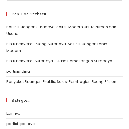
to
clo
Pos-Pos Terbaru
th
Partisi Ruangan Surabaya: Solusi Modern untuk Rumah dan
se
Usaha
pan
Pintu Penyekat Ruang Surabaya: Solusi Ruangan Lebih
Modern
Pintu Penyekat Surabaya – Jasa Pemasangan Surabaya
partisisliding
Penyekat Ruangan Praktis, Solusi Pembagian Ruang Efisien
Kategori
Lainnya
partisi lipat pvc