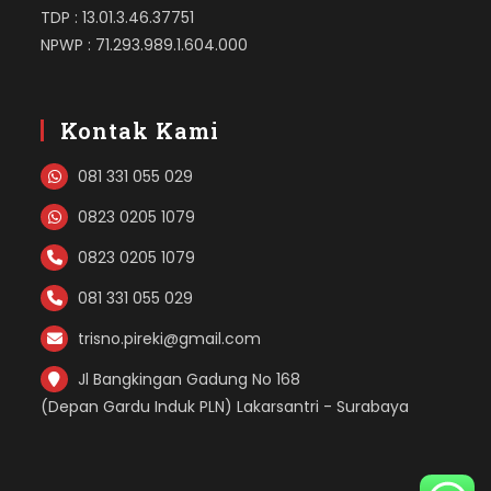
TDP : 13.01.3.46.37751
NPWP : 71.293.989.1.604.000
Kontak Kami
081 331 055 029
0823 0205 1079
0823 0205 1079
081 331 055 029
trisno.pireki@gmail.com
Jl Bangkingan Gadung No 168
(Depan Gardu Induk PLN) Lakarsantri - Surabaya