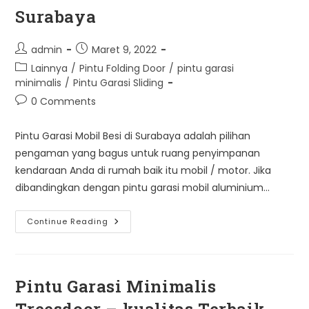
Surabaya
Post
Post
admin
Maret 9, 2022
author:
published:
Post
Lainnya
/
Pintu Folding Door
/
pintu garasi
category:
minimalis
/
Pintu Garasi Sliding
Post
0 Comments
comments:
Pintu Garasi Mobil Besi di Surabaya adalah pilihan
pengaman yang bagus untuk ruang penyimpanan
kendaraan Anda di rumah baik itu mobil / motor. Jika
dibandingkan dengan pintu garasi mobil aluminium…
Pintu
Continue Reading
Garasi
Mobil
Besi
Di
Surabaya
Pintu Garasi Minimalis
Treesdoor – kualitas Terbaik