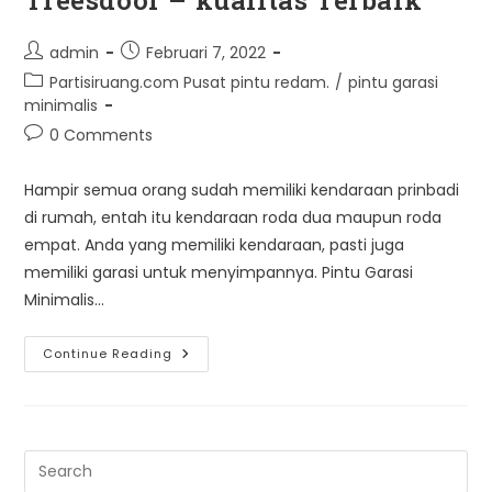
Post
Post
admin
Februari 7, 2022
author:
published:
Post
Partisiruang.com Pusat pintu redam.
/
pintu garasi
category:
minimalis
Post
0 Comments
comments:
Hampir semua orang sudah memiliki kendaraan prinbadi
di rumah, entah itu kendaraan roda dua maupun roda
empat. Anda yang memiliki kendaraan, pasti juga
memiliki garasi untuk menyimpannya. Pintu Garasi
Minimalis…
Pintu
Continue Reading
Garasi
Minimalis
Treesdoor
–
Kualitas
Terbaik
Pre
Es