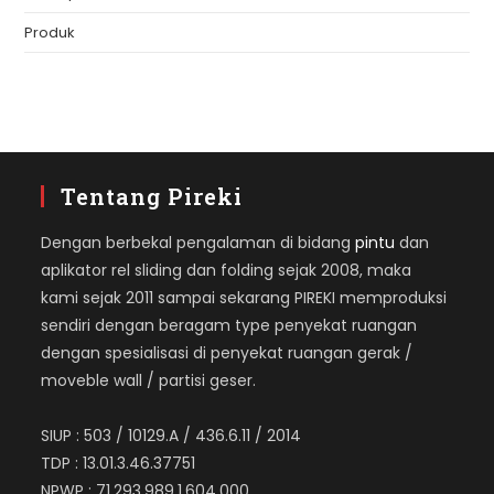
Produk
Tentang Pireki
Dengan berbekal pengalaman di bidang
pintu
dan
aplikator rel sliding dan folding sejak 2008, maka
kami sejak 2011 sampai sekarang PIREKI memproduksi
sendiri dengan beragam type penyekat ruangan
dengan spesialisasi di penyekat ruangan gerak /
moveble wall / partisi geser.
SIUP : 503 / 10129.A / 436.6.11 / 2014
TDP : 13.01.3.46.37751
NPWP : 71.293.989.1.604.000