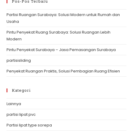
clo
Pos-Pos Terbaru
th
Partisi Ruangan Surabaya: Solusi Modern untuk Rumah dan
se
Usaha
pan
Pintu Penyekat Ruang Surabaya: Solusi Ruangan Lebih
Modern
Pintu Penyekat Surabaya – Jasa Pemasangan Surabaya
partisisliding
Penyekat Ruangan Praktis, Solusi Pembagian Ruang Efisien
Kategori
Lainnya
partisi lipat pvc
Partisi lipat type sorepa