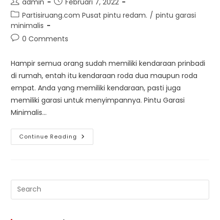
Post
Post
admin
Februari 7, 2022
author:
published:
Post
Partisiruang.com Pusat pintu redam.
/
pintu garasi
category:
minimalis
Post
0 Comments
comments:
Hampir semua orang sudah memiliki kendaraan prinbadi
di rumah, entah itu kendaraan roda dua maupun roda
empat. Anda yang memiliki kendaraan, pasti juga
memiliki garasi untuk menyimpannya. Pintu Garasi
Minimalis…
Pintu
Continue Reading
Garasi
Minimalis
Treesdoor
–
Kualitas
Terbaik
Pre
Es
to