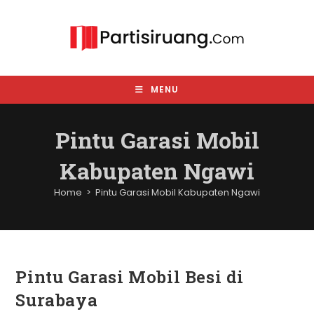
Skip
to
content
MENU
Pintu Garasi Mobil
Kabupaten Ngawi
Home
>
Pintu Garasi Mobil Kabupaten Ngawi
Pintu Garasi Mobil Besi di
Surabaya