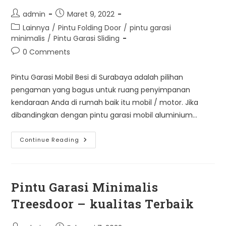
Post
Post
admin
Maret 9, 2022
author:
published:
Post
Lainnya
/
Pintu Folding Door
/
pintu garasi
category:
minimalis
/
Pintu Garasi Sliding
Post
0 Comments
comments:
Pintu Garasi Mobil Besi di Surabaya adalah pilihan
pengaman yang bagus untuk ruang penyimpanan
kendaraan Anda di rumah baik itu mobil / motor. Jika
dibandingkan dengan pintu garasi mobil aluminium…
Pintu
Continue Reading
Garasi
Mobil
Besi
Di
Surabaya
Pintu Garasi Minimalis
Treesdoor – kualitas Terbaik