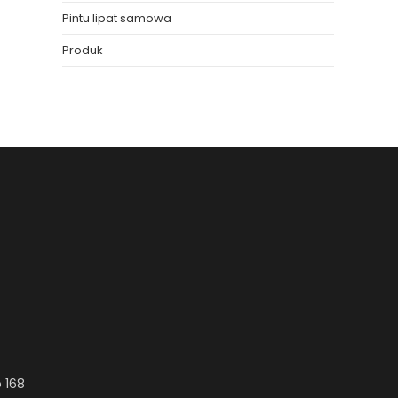
Pintu lipat samowa
Produk
 168