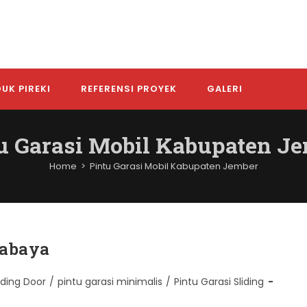
UK PIREKI
REFERENSI PROYEK
GALERI
u Garasi Mobil Kabupaten J
Home
>
Pintu Garasi Mobil Kabupaten Jember
rabaya
lding Door
/
pintu garasi minimalis
/
Pintu Garasi Sliding