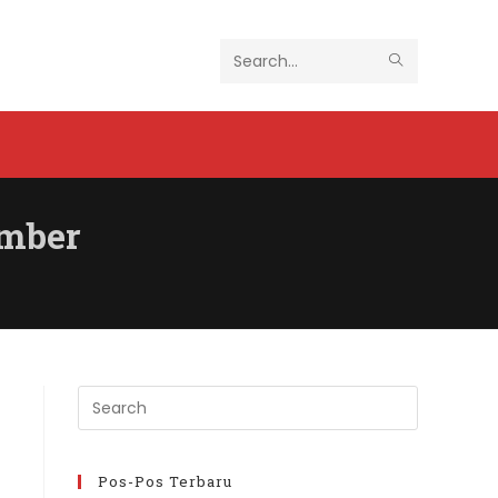
SUBMIT
Search
SEARCH
this
website
ember
Press
Escape
to
close
Pos-Pos Terbaru