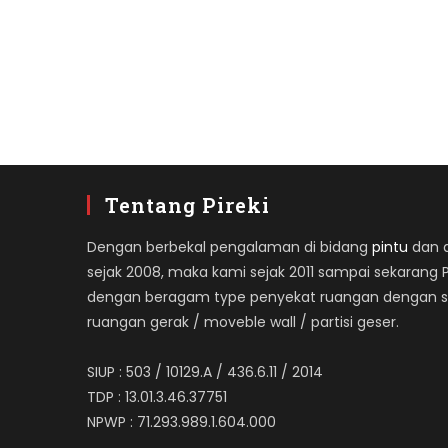
Tentang Pireki
Dengan berbekal pengalaman di bidang
pintu
dan ap
sejak 2008, maka kami sejak 2011 sampai sekarang 
dengan beragam type penyekat ruangan dengan spe
ruangan gerak / moveble wall / partisi geser.
SIUP : 503 / 10129.A / 436.6.11 / 2014
TDP : 13.01.3.46.37751
NPWP : 71.293.989.1.604.000