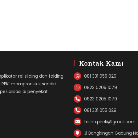
Kontak Kami
likator rel sliding dan folding
081 331 055 029
PIREKI memproduksi sendiri
0823 0205 1079
sialisasi di penyekat
0823 0205 1079
081 331 055 029
trisno.pireki@gmail.com
Jl Bangkingan Gadung No