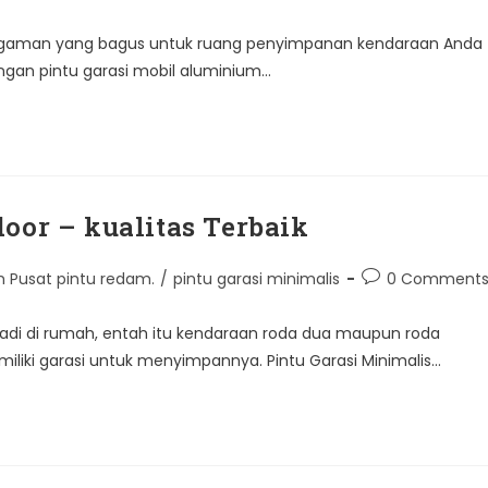
 pengaman yang bagus untuk ruang penyimpanan kendaraan Anda
engan pintu garasi mobil aluminium…
oor – kualitas Terbaik
Post
m Pusat pintu redam.
/
pintu garasi minimalis
0 Comment
comments:
adi di rumah, entah itu kendaraan roda dua maupun roda
iliki garasi untuk menyimpannya. Pintu Garasi Minimalis…