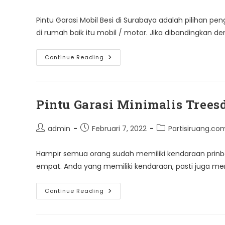
comments:
Pintu Garasi Mobil Besi di Surabaya adalah pilihan
di rumah baik itu mobil / motor. Jika dibandingkan d
Pintu
Continue Reading
Garasi
Mobil
Besi
Di
Surabaya
Pintu Garasi Minimalis Treesd
Post
Post
Post
admin
Februari 7, 2022
Partisiruang.co
author:
published:
category:
Hampir semua orang sudah memiliki kendaraan prinb
empat. Anda yang memiliki kendaraan, pasti juga mem
Pintu
Continue Reading
Garasi
Minimalis
Treesdoor
–