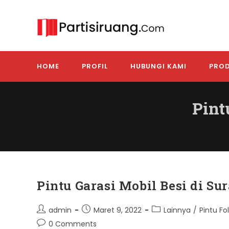
Skip
to
content
HOME
PROFIL
HUBUNGI KAMI
PROD
Pint
Pintu Garasi Mobil Besi di Su
Post
Post
Post
admin
Maret 9, 2022
Lainnya
/
Pintu Fo
author:
published:
category:
Post
0 Comments