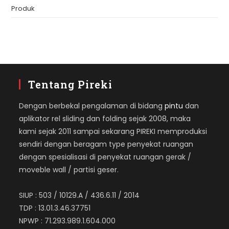
Produk
Tentang Pireki
Dengan berbekal pengalaman di bidang
pintu
dan
aplikator rel sliding dan folding sejak 2008, maka
kami sejak 2011 sampai sekarang PIREKI memproduksi
sendiri dengan beragam type penyekat ruangan
dengan spesialisasi di penyekat ruangan gerak /
moveble wall / partisi geser.
SIUP : 503 / 10129.A / 436.6.11 / 2014
TDP : 13.01.3.46.37751
NPWP : 71.293.989.1.604.000