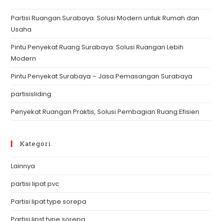
th
Partisi Ruangan Surabaya: Solusi Modern untuk Rumah dan
se
Usaha
pan
Pintu Penyekat Ruang Surabaya: Solusi Ruangan Lebih
Modern
Pintu Penyekat Surabaya – Jasa Pemasangan Surabaya
partisisliding
Penyekat Ruangan Praktis, Solusi Pembagian Ruang Efisien
Kategori
Lainnya
partisi lipat pvc
Partisi lipat type sorepa
Partisi lipst type sorepa