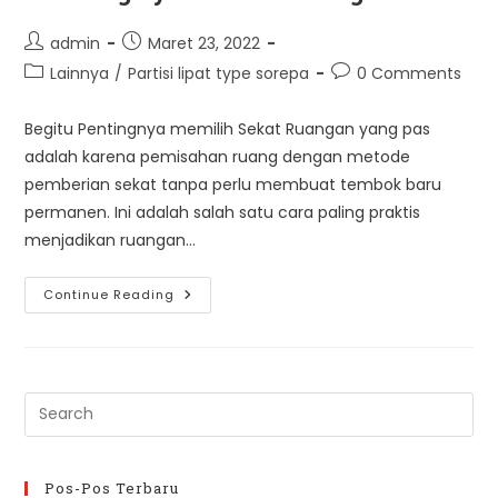
Post
Post
admin
Maret 23, 2022
author:
published:
Post
Post
Lainnya
/
Partisi lipat type sorepa
0 Comments
category:
comments:
Begitu Pentingnya memilih Sekat Ruangan yang pas
adalah karena pemisahan ruang dengan metode
pemberian sekat tanpa perlu membuat tembok baru
permanen. Ini adalah salah satu cara paling praktis
menjadikan ruangan…
Pentingnya
Continue Reading
Sekat
Ruangan
Pre
Es
to
clo
Pos-Pos Terbaru