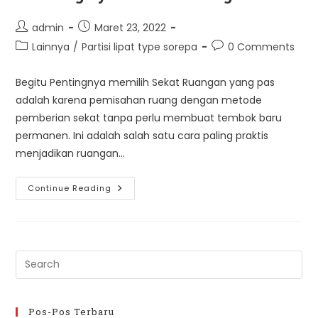
Post
Post
admin
Maret 23, 2022
author:
published:
Post
Post
Lainnya
/
Partisi lipat type sorepa
0 Comments
category:
comments:
Begitu Pentingnya memilih Sekat Ruangan yang pas
adalah karena pemisahan ruang dengan metode
pemberian sekat tanpa perlu membuat tembok baru
permanen. Ini adalah salah satu cara paling praktis
menjadikan ruangan…
Pentingnya
Continue Reading
Sekat
Ruangan
Pre
Es
to
clo
Pos-Pos Terbaru