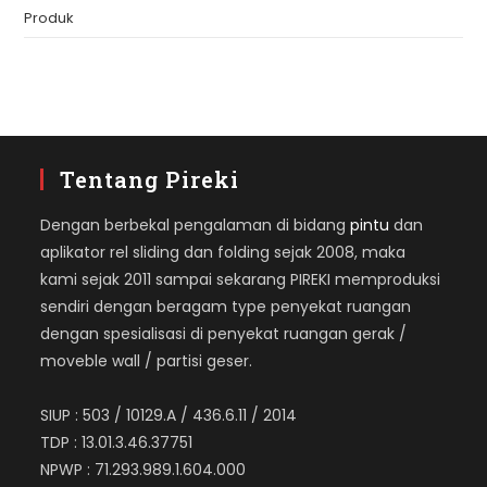
Produk
Tentang Pireki
Dengan berbekal pengalaman di bidang
pintu
dan
aplikator rel sliding dan folding sejak 2008, maka
kami sejak 2011 sampai sekarang PIREKI memproduksi
sendiri dengan beragam type penyekat ruangan
dengan spesialisasi di penyekat ruangan gerak /
moveble wall / partisi geser.
SIUP : 503 / 10129.A / 436.6.11 / 2014
TDP : 13.01.3.46.37751
NPWP : 71.293.989.1.604.000