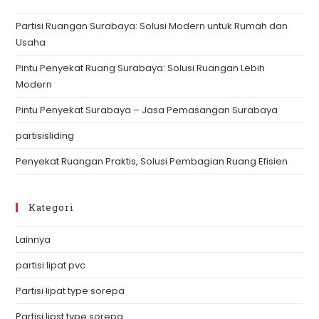
th
Partisi Ruangan Surabaya: Solusi Modern untuk Rumah dan
se
Usaha
pan
Pintu Penyekat Ruang Surabaya: Solusi Ruangan Lebih
Modern
Pintu Penyekat Surabaya – Jasa Pemasangan Surabaya
partisisliding
Penyekat Ruangan Praktis, Solusi Pembagian Ruang Efisien
Kategori
Lainnya
partisi lipat pvc
Partisi lipat type sorepa
Partisi lipst type sorepa