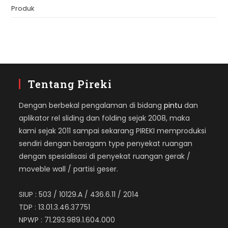
Produk
Tentang Pireki
Dengan berbekal pengalaman di bidang
pintu
dan
aplikator rel sliding dan folding sejak 2008, maka
kami sejak 2011 sampai sekarang PIREKI memproduksi
sendiri dengan beragam type penyekat ruangan
dengan spesialisasi di penyekat ruangan gerak /
moveble wall / partisi geser.
SIUP : 503 / 10129.A / 436.6.11 / 2014
TDP : 13.01.3.46.37751
NPWP : 71.293.989.1.604.000