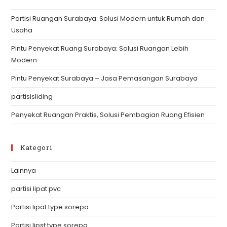
th
Partisi Ruangan Surabaya: Solusi Modern untuk Rumah dan
se
Usaha
pan
Pintu Penyekat Ruang Surabaya: Solusi Ruangan Lebih
Modern
Pintu Penyekat Surabaya – Jasa Pemasangan Surabaya
partisisliding
Penyekat Ruangan Praktis, Solusi Pembagian Ruang Efisien
Kategori
Lainnya
partisi lipat pvc
Partisi lipat type sorepa
Partisi lipst type sorepa