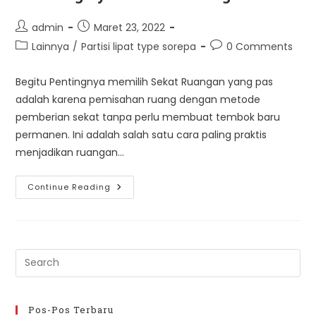
Post
Post
admin
Maret 23, 2022
author:
published:
Post
Post
Lainnya
/
Partisi lipat type sorepa
0 Comments
category:
comments:
Begitu Pentingnya memilih Sekat Ruangan yang pas
adalah karena pemisahan ruang dengan metode
pemberian sekat tanpa perlu membuat tembok baru
permanen. Ini adalah salah satu cara paling praktis
menjadikan ruangan…
Pentingnya
Continue Reading
Sekat
Ruangan
Pre
Es
to
clo
Pos-Pos Terbaru