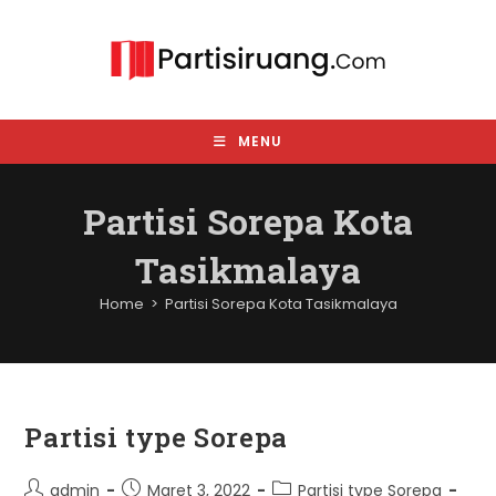
Skip
to
content
MENU
Partisi Sorepa Kota
Tasikmalaya
Home
>
Partisi Sorepa Kota Tasikmalaya
Partisi type Sorepa
Post
Post
Post
admin
Maret 3, 2022
Partisi type Sorepa