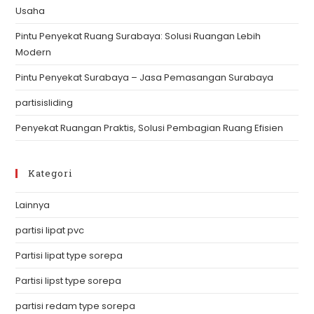
Usaha
pan
Pintu Penyekat Ruang Surabaya: Solusi Ruangan Lebih
Modern
Pintu Penyekat Surabaya – Jasa Pemasangan Surabaya
partisisliding
Penyekat Ruangan Praktis, Solusi Pembagian Ruang Efisien
Kategori
Lainnya
partisi lipat pvc
Partisi lipat type sorepa
Partisi lipst type sorepa
partisi redam type sorepa