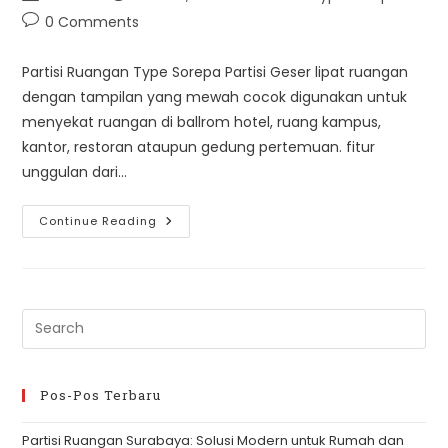
author:
published:
category:
Post
0 Comments
comments:
Partisi Ruangan Type Sorepa Partisi Geser lipat ruangan
dengan tampilan yang mewah cocok digunakan untuk
menyekat ruangan di ballrom hotel, ruang kampus,
kantor, restoran ataupun gedung pertemuan. fitur
unggulan dari…
Partisi
Continue Reading
Type
Sorepa
Pre
Es
to
clo
Pos-Pos Terbaru
th
Partisi Ruangan Surabaya: Solusi Modern untuk Rumah dan
se