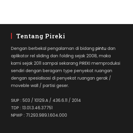
Tentang Pireki
Dengan berbekal pengalaman di bidang
pintu
dan
aplikator rel sliding dan folding sejak 2008, maka
kami sejak 2011 sampai sekarang PIREKI memproduksi
sendiri dengan beragam type penyekat ruangan
dengan spesialisasi di penyekat ruangan gerak /
moveble wall / partisi geser.
SIUP : 503 / 10129.A / 436.6.11 / 2014
TDP : 13.01.3.46.37751
NPWP : 71.293.989.1.604.000