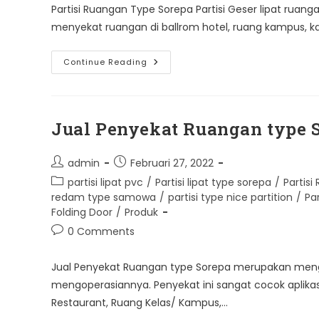
Partisi Ruangan Type Sorepa Partisi Geser lipat ru
menyekat ruangan di ballrom hotel, ruang kampus, ka
Partisi
Continue Reading
Type
Sorepa
Jual Penyekat Ruangan type So
Post
Post
admin
Februari 27, 2022
author:
published:
Post
partisi lipat pvc
/
Partisi lipat type sorepa
/
Partis
category:
redam type samowa
/
partisi type nice partition
/
Pa
Folding Door
/
Produk
Post
0 Comments
comments:
Jual Penyekat Ruangan type Sorepa merupakan men
mengoperasiannya. Penyekat ini sangat cocok aplikas
Restaurant, Ruang Kelas/ Kampus,…