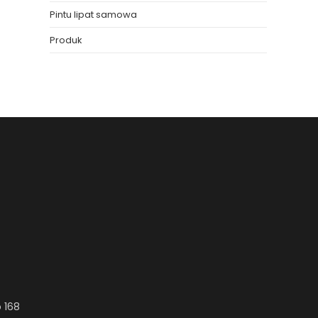
Pintu lipat samowa
Produk
 168