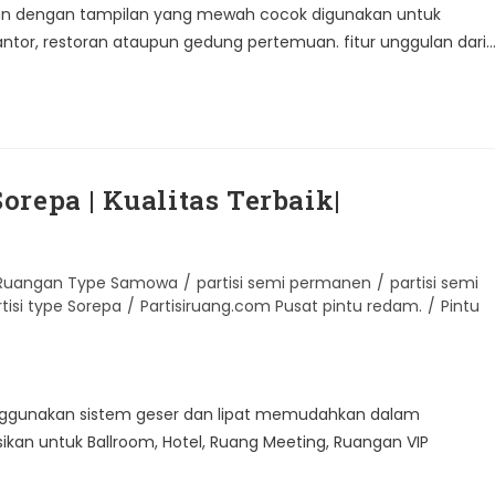
angan dengan tampilan yang mewah cocok digunakan untuk
ntor, restoran ataupun gedung pertemuan. fitur unggulan dari
repa | Kualitas Terbaik|
i Ruangan Type Samowa
/
partisi semi permanen
/
partisi semi
rtisi type Sorepa
/
Partisiruang.com Pusat pintu redam.
/
Pintu
ggunakan sistem geser dan lipat memudahkan dalam
ikan untuk Ballroom, Hotel, Ruang Meeting, Ruangan VIP