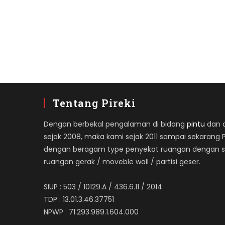
Tentang Pireki
Dengan berbekal pengalaman di bidang
pintu
dan ap
sejak 2008, maka kami sejak 2011 sampai sekarang 
dengan beragam type penyekat ruangan dengan spe
ruangan gerak / moveble wall / partisi geser.
SIUP : 503 / 10129.A / 436.6.11 / 2014
TDP : 13.01.3.46.37751
NPWP : 71.293.989.1.604.000