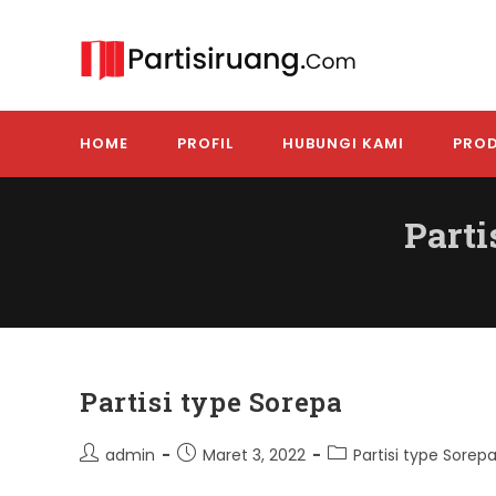
Skip
to
content
HOME
PROFIL
HUBUNGI KAMI
PROD
Part
Partisi type Sorepa
Post
Post
Post
admin
Maret 3, 2022
Partisi type Sorep
author:
published:
category: