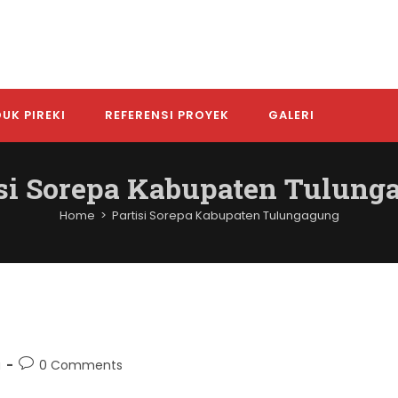
UK PIREKI
REFERENSI PROYEK
GALERI
isi Sorepa Kabupaten Tulung
Home
>
Partisi Sorepa Kabupaten Tulungagung
Post
a
0 Comments
comments: