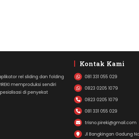
Kontak Kami
likator rel sliding dan folding
081 331 055 029
PIREKI memproduksi sendiri
0823 0205 1079
sialisasi di penyekat
0823 0205 1079
081 331 055 029
trisno.pireki@gmail.com
Jl Bangkingan Gadung No