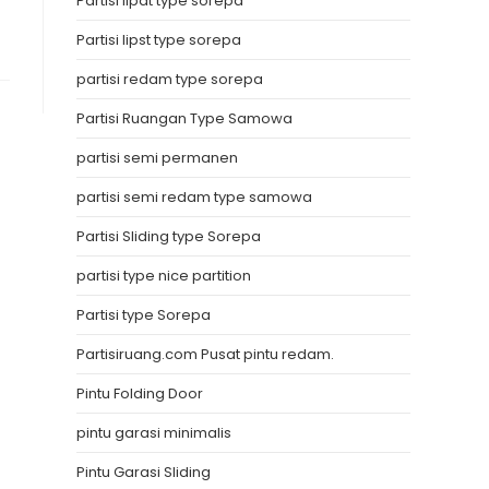
Partisi lipat type sorepa
Partisi lipst type sorepa
partisi redam type sorepa
Partisi Ruangan Type Samowa
partisi semi permanen
partisi semi redam type samowa
Partisi Sliding type Sorepa
partisi type nice partition
Partisi type Sorepa
Partisiruang.com Pusat pintu redam.
Pintu Folding Door
pintu garasi minimalis
Pintu Garasi Sliding