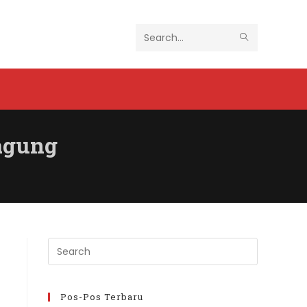
SUBMIT
Search
SEARCH
this
website
agung
Press
Escape
to
close
Pos-Pos Terbaru