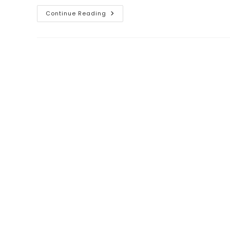
Jual
Continue Reading
Penyekat
Ruangan
Type
Sorepa
|
Kualitas
Terbaik|