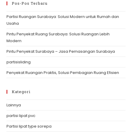
clo
Pos-Pos Terbaru
th
Partisi Ruangan Surabaya: Solusi Modern untuk Rumah dan
se
Usaha
pan
Pintu Penyekat Ruang Surabaya: Solusi Ruangan Lebih
Modern
Pintu Penyekat Surabaya – Jasa Pemasangan Surabaya
partisisliding
Penyekat Ruangan Praktis, Solusi Pembagian Ruang Efisien
Kategori
Lainnya
partisi lipat pvc
Partisi lipat type sorepa