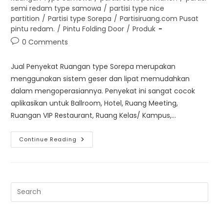
semi redam type samowa
/
partisi type nice
partition
/
Partisi type Sorepa
/
Partisiruang.com Pusat
pintu redam.
/
Pintu Folding Door
/
Produk
Post
0 Comments
comments:
Jual Penyekat Ruangan type Sorepa merupakan
menggunakan sistem geser dan lipat memudahkan
dalam mengoperasiannya. Penyekat ini sangat cocok
aplikasikan untuk Ballroom, Hotel, Ruang Meeting,
Ruangan VIP Restaurant, Ruang Kelas/ Kampus,…
Jual
Continue Reading
Penyekat
Ruangan
Type
Sorepa
|
Kualitas
Terbaik|
Pre
Es
to