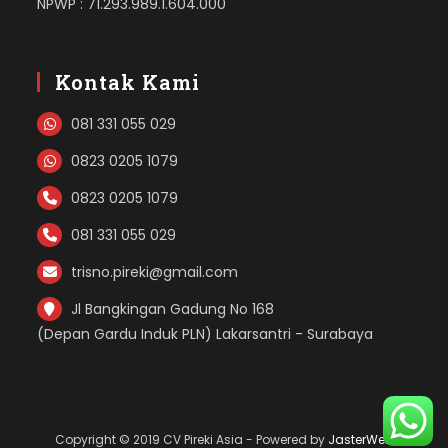
NPWP : 71.293.989.1.604.000
Kontak Kami
081 331 055 029
0823 0205 1079
0823 0205 1079
081 331 055 029
trisno.pireki@gmail.com
Jl Bangkingan Gadung No 168
(Depan Gardu Induk PLN) Lakarsantri - Surabaya
Copyright © 2019 CV Pireki Asia - Powered by
JasterWeb