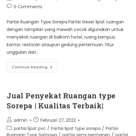
author:
published:
category:
Post
0 Comments
comments:
Partisi Ruangan Type Sorepa Partisi Geser lipat ruangan
dengan tampilan yang mewah cocok digunakan untuk
menyekat ruangan di ballrom hotel, ruang kampus,
kantor, restoran ataupun gedung pertemuan. fitur
unggulan dari…
Partisi
Continue Reading
Type
Sorepa
Jual Penyekat Ruangan type
Sorepa | Kualitas Terbaik|
Post
Post
admin
Februari 27, 2022
author:
published:
Post
partisi lipat pvc
/
Partisi lipat type sorepa
/
Partisi
category:
Ruangan Type Samowa
/
partisi semi permanen
/
partisi