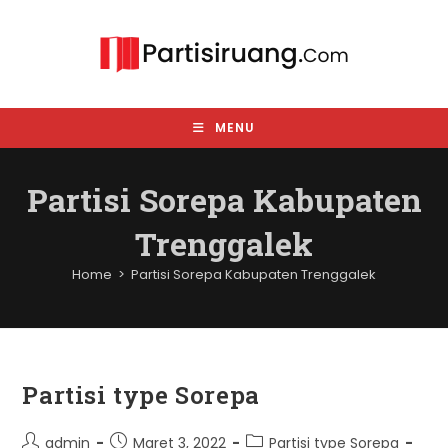
Skip
to
content
MENU
Partisi Sorepa Kabupaten
Trenggalek
Home
>
Partisi Sorepa Kabupaten Trenggalek
Partisi type Sorepa
Post
Post
Post
admin
Maret 3, 2022
Partisi type Sorepa