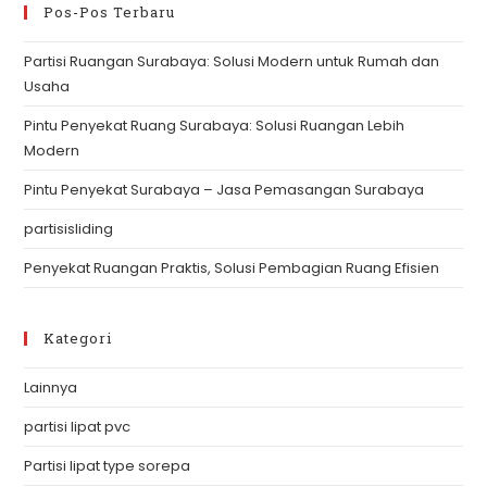
clo
Pos-Pos Terbaru
th
Partisi Ruangan Surabaya: Solusi Modern untuk Rumah dan
se
Usaha
pan
Pintu Penyekat Ruang Surabaya: Solusi Ruangan Lebih
Modern
Pintu Penyekat Surabaya – Jasa Pemasangan Surabaya
partisisliding
Penyekat Ruangan Praktis, Solusi Pembagian Ruang Efisien
Kategori
Lainnya
partisi lipat pvc
Partisi lipat type sorepa