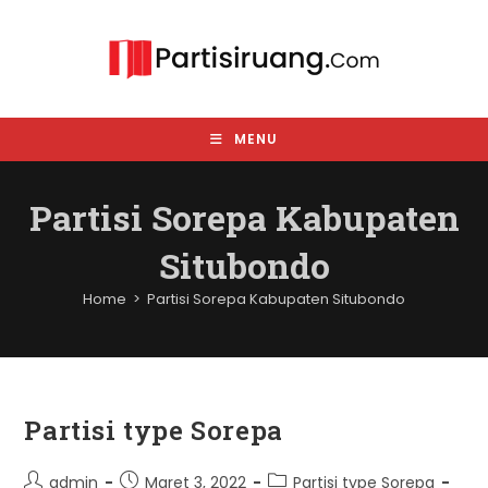
Skip
to
content
MENU
Partisi Sorepa Kabupaten
Situbondo
Home
>
Partisi Sorepa Kabupaten Situbondo
Partisi type Sorepa
Post
Post
Post
admin
Maret 3, 2022
Partisi type Sorepa