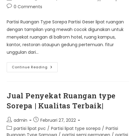
author:
published:
category:
Post
0 Comments
comments:
Partisi Ruangan Type Sorepa Partisi Geser lipat ruangan
dengan tampilan yang mewah cocok digunakan untuk
menyekat ruangan di ballrom hotel, ruang kampus,
kantor, restoran ataupun gedung pertemuan. fitur
unggulan dari…
Partisi
Continue Reading
Type
Sorepa
Jual Penyekat Ruangan type
Sorepa | Kualitas Terbaik|
Post
Post
admin
Februari 27, 2022
author:
published:
Post
partisi lipat pvc
/
Partisi lipat type sorepa
/
Partisi
category:
Ruangan Type Samowa
/
partisi semi permanen
/
partisi