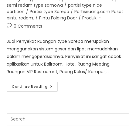
semi redam type samowa
/
partisi type nice
partition
/
Partisi type Sorepa
/
Partisiruang.com Pusat
pintu redam.
/
Pintu Folding Door
/
Produk
Post
0 Comments
comments:
Jual Penyekat Ruangan type Sorepa merupakan
menggunakan sistem geser dan lipat memudahkan
dalam mengoperasiannya. Penyekat ini sangat cocok
aplikasikan untuk Ballroom, Hotel, Ruang Meeting,
Ruangan VIP Restaurant, Ruang Kelas/ Kampus,…
Jual
Continue Reading
Penyekat
Ruangan
Type
Sorepa
|
Kualitas
Terbaik|
Pre
Es
to