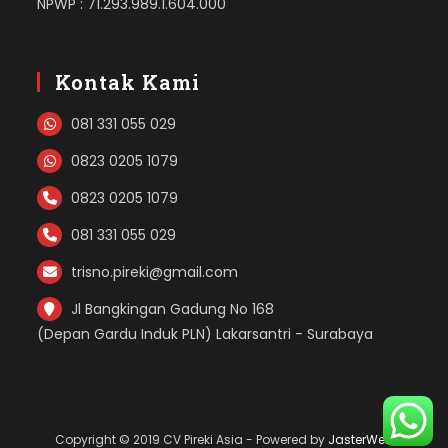
NPWP : 71.293.989.1.604.000
Kontak Kami
081 331 055 029
0823 0205 1079
0823 0205 1079
081 331 055 029
trisno.pireki@gmail.com
Jl Bangkingan Gadung No 168
(Depan Gardu Induk PLN) Lakarsantri - Surabaya
Copyright © 2019 CV Pireki Asia - Powered by
JasterWeb