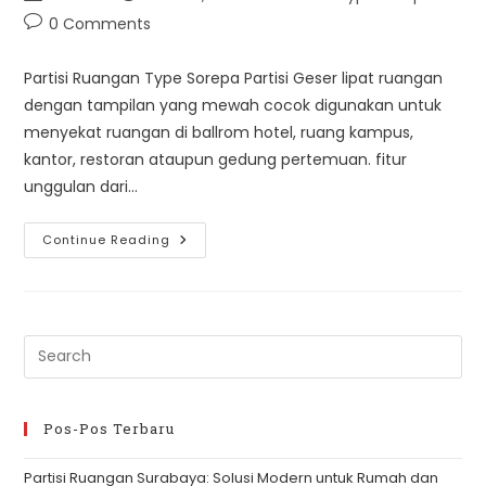
author:
published:
category:
Post
0 Comments
comments:
Partisi Ruangan Type Sorepa Partisi Geser lipat ruangan
dengan tampilan yang mewah cocok digunakan untuk
menyekat ruangan di ballrom hotel, ruang kampus,
kantor, restoran ataupun gedung pertemuan. fitur
unggulan dari…
Partisi
Continue Reading
Type
Sorepa
Pre
Es
to
clo
Pos-Pos Terbaru
th
Partisi Ruangan Surabaya: Solusi Modern untuk Rumah dan
se