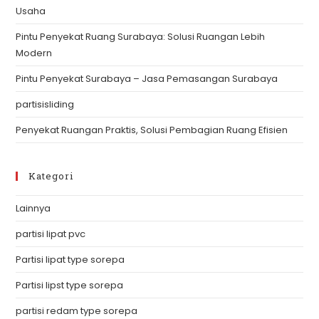
Usaha
pan
Pintu Penyekat Ruang Surabaya: Solusi Ruangan Lebih
Modern
Pintu Penyekat Surabaya – Jasa Pemasangan Surabaya
partisisliding
Penyekat Ruangan Praktis, Solusi Pembagian Ruang Efisien
Kategori
Lainnya
partisi lipat pvc
Partisi lipat type sorepa
Partisi lipst type sorepa
partisi redam type sorepa