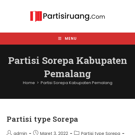
Skip
to
content
MENU
Partisi Sorepa Kabupaten
Pemalang
Home
>
Partisi Sorepa Kabupaten Pemalang
Partisi type Sorepa
Post
Post
Post
admin
Maret 3, 2022
Partisi type Sorepa