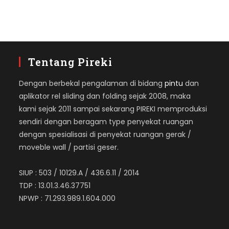
Tentang Pireki
Dengan berbekal pengalaman di bidang
pintu
dan
aplikator rel sliding dan folding sejak 2008, maka
kami sejak 2011 sampai sekarang PIREKI memproduksi
sendiri dengan beragam type penyekat ruangan
dengan spesialisasi di penyekat ruangan gerak /
moveble wall / partisi geser.
SIUP : 503 / 10129.A / 436.6.11 / 2014
TDP : 13.01.3.46.37751
NPWP : 71.293.989.1.604.000