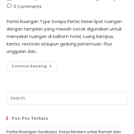
author:
published:
category:
Post
0 Comments
comments:
Partisi Ruangan Type Sorepa Partisi Geser lipat ruangan
dengan tampilan yang mewah cocok digunakan untuk
menyekat ruangan di ballrom hotel, ruang kampus,
kantor, restoran ataupun gedung pertemuan. fitur
unggulan dari…
Partisi
Continue Reading
Type
Sorepa
Pre
Es
to
clo
Pos-Pos Terbaru
th
Partisi Ruangan Surabaya: Solusi Modern untuk Rumah dan
se