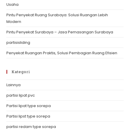
Usaha
pan
Pintu Penyekat Ruang Surabaya: Solusi Ruangan Lebih
Modern
Pintu Penyekat Surabaya – Jasa Pemasangan Surabaya
partisisliding
Penyekat Ruangan Praktis, Solusi Pembagian Ruang Efisien
Kategori
Lainnya
partisi lipat pvc
Partisi lipat type sorepa
Partisi lipst type sorepa
partisi redam type sorepa