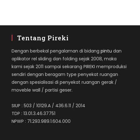
Tentang Pireki
Dengan berbekal pengalaman di bidang
pintu
dan
aplikator rel sliding dan folding sejak 2008, maka
kami sejak 2011 sampai sekarang PIREKI memproduksi
sendiri dengan beragam type penyekat ruangan
dengan spesialisasi di penyekat ruangan gerak /
moveble wall / partisi geser.
SIUP : 503 / 10129.A / 436.6.11 / 2014
TDP : 13.01.3.46.37751
NPWP : 71.293.989.1.604.000