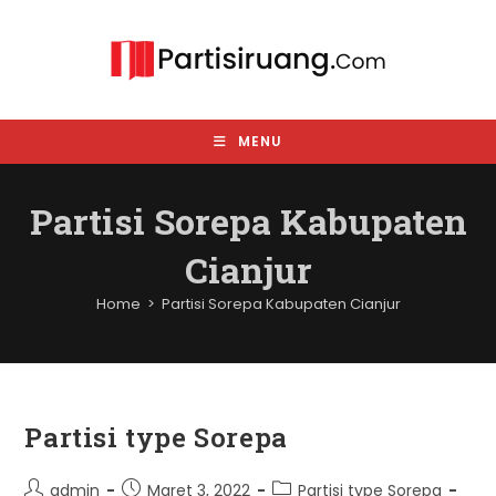
Skip
to
content
MENU
Partisi Sorepa Kabupaten
Cianjur
Home
>
Partisi Sorepa Kabupaten Cianjur
Partisi type Sorepa
Post
Post
Post
admin
Maret 3, 2022
Partisi type Sorepa