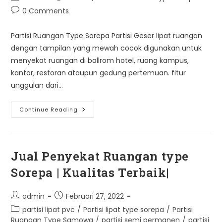
author:
published:
category:
Post
0 Comments
comments:
Partisi Ruangan Type Sorepa Partisi Geser lipat ruangan
dengan tampilan yang mewah cocok digunakan untuk
menyekat ruangan di ballrom hotel, ruang kampus,
kantor, restoran ataupun gedung pertemuan. fitur
unggulan dari…
Partisi
Continue Reading
Type
Sorepa
Jual Penyekat Ruangan type
Sorepa | Kualitas Terbaik|
Post
Post
admin
Februari 27, 2022
author:
published:
Post
partisi lipat pvc
/
Partisi lipat type sorepa
/
Partisi
category:
Ruangan Type Samowa
/
partisi semi permanen
/
partisi