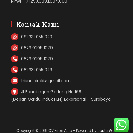
NPWP : 71.293.989.1.604.000
Kontak Kami
081 331 055 029
0823 0205 1079
0823 0205 1079
081 331 055 029
trisno.pireki@gmail.com
Jl Bangkingan Gadung No 168
(Depan Gardu Induk PLN) Lakarsantri - Surabaya
Copyright © 2019 CV Pireki Asia - Powered by
JasterWeb