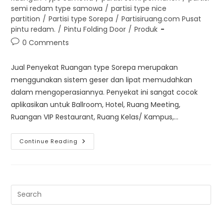
semi redam type samowa
/
partisi type nice
partition
/
Partisi type Sorepa
/
Partisiruang.com Pusat
pintu redam.
/
Pintu Folding Door
/
Produk
Post
0 Comments
comments:
Jual Penyekat Ruangan type Sorepa merupakan
menggunakan sistem geser dan lipat memudahkan
dalam mengoperasiannya. Penyekat ini sangat cocok
aplikasikan untuk Ballroom, Hotel, Ruang Meeting,
Ruangan VIP Restaurant, Ruang Kelas/ Kampus,…
Jual
Continue Reading
Penyekat
Ruangan
Type
Sorepa
|
Kualitas
Terbaik|
Pre
Es
to