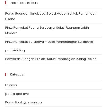
clo
Pos-Pos Terbaru
th
Partisi Ruangan Surabaya: Solusi Modern untuk Rumah dan
se
Usaha
pan
Pintu Penyekat Ruang Surabaya: Solusi Ruangan Lebih
Modern
Pintu Penyekat Surabaya – Jasa Pemasangan Surabaya
partisisliding
Penyekat Ruangan Praktis, Solusi Pembagian Ruang Efisien
Kategori
Lainnya
partisi lipat pvc
Partisi lipat type sorepa