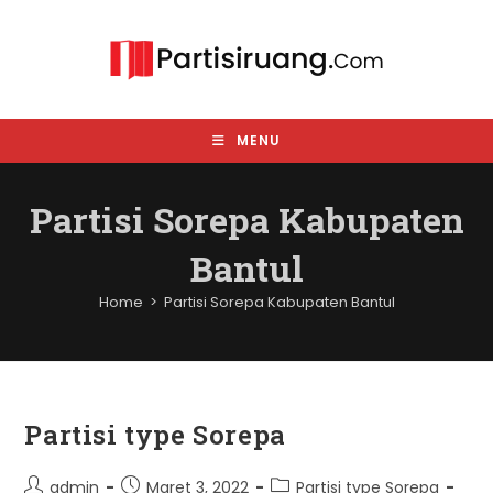
Skip
to
content
MENU
Partisi Sorepa Kabupaten
Bantul
Home
>
Partisi Sorepa Kabupaten Bantul
Partisi type Sorepa
Post
Post
Post
admin
Maret 3, 2022
Partisi type Sorepa