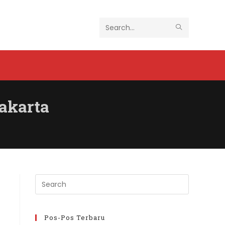
SUBMIT
Search
SEARCH
this
website
Jakarta
Press
Escape
to
close
Pos-Pos Terbaru