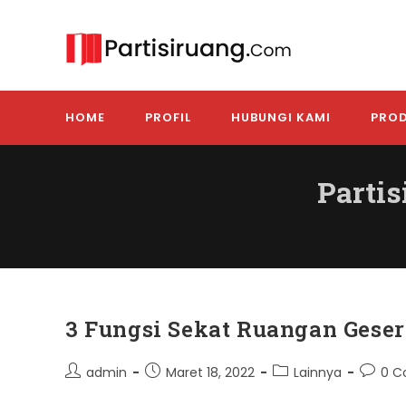
Skip
to
content
HOME
PROFIL
HUBUNGI KAMI
PROD
Partis
3 Fungsi Sekat Ruangan Geser
Post
Post
Post
Post
admin
Maret 18, 2022
Lainnya
0 
author:
published:
category:
comme