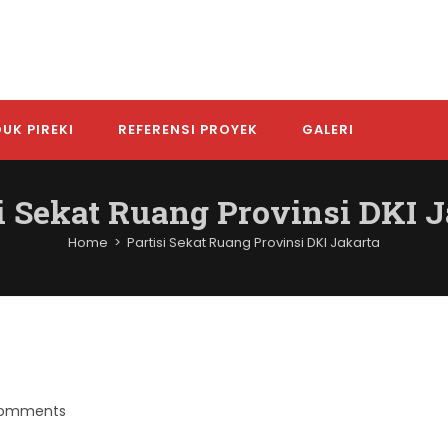
UK PIREKI
REFERENSI PROYEK
GALERI
i Sekat Ruang Provinsi DKI 
Home
>
Partisi Sekat Ruang Provinsi DKI Jakarta
Comments
nts: