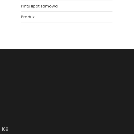
Pintu lipat samowa
Produk
 168