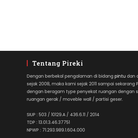
Tentang Pireki
Dengan berbekal pengalaman di bidang
pintu
dan ap
sejak 2008, maka kami sejak 2011 sampai sekarang 
dengan beragam type penyekat ruangan dengan spe
ruangan gerak / moveble wall / partisi geser.
SIUP : 503 / 10129.A / 436.6.11 / 2014
TDP : 13.01.3.46.37751
NPWP : 71.293.989.1.604.000