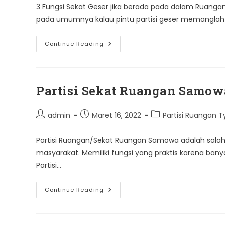
3 Fungsi Sekat Geser jika berada pada dalam Ruangan
pada umumnya kalau pintu partisi geser memanglah 
3
Continue Reading
Fungsi
Sekat
Ruangan
Geser
Partisi Sekat Ruangan Samow
Post
Post
Post
admin
Maret 16, 2022
Partisi Ruangan
author:
published:
category:
Partisi Ruangan/Sekat Ruangan Samowa adalah salah 
masyarakat. Memiliki fungsi yang praktis karena ban
Partisi…
Partisi
Continue Reading
Sekat
Ruangan
Samowa