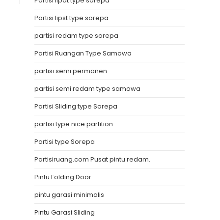
Partisi lipat type sorepa
Partisi lipst type sorepa
partisi redam type sorepa
Partisi Ruangan Type Samowa
partisi semi permanen
partisi semi redam type samowa
Partisi Sliding type Sorepa
partisi type nice partition
Partisi type Sorepa
Partisiruang.com Pusat pintu redam.
Pintu Folding Door
pintu garasi minimalis
Pintu Garasi Sliding