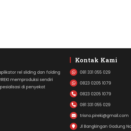
Kontak Kami
likator rel sliding dan folding
081 331 055 029
PIREKI memproduksi sendiri
0823 0205 1079
sialisasi di penyekat
0823 0205 1079
081 331 055 029
trisno.pireki@gmail.com
Jl Bangkingan Gadung No