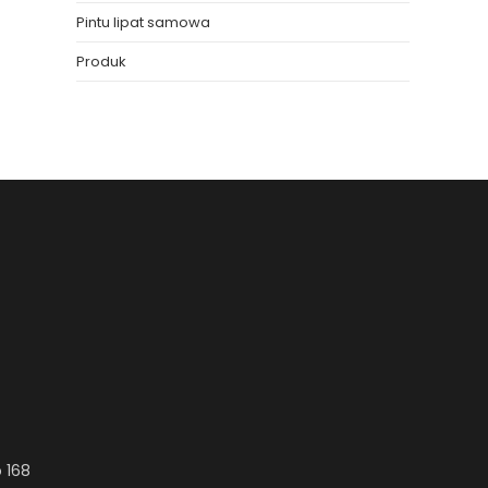
Pintu lipat samowa
Produk
 168