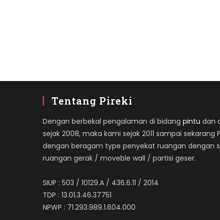
Tentang Pireki
Dengan berbekal pengalaman di bidang
pintu
dan ap
sejak 2008, maka kami sejak 2011 sampai sekarang 
dengan beragam type penyekat ruangan dengan spe
ruangan gerak / moveble wall / partisi geser.
SIUP : 503 / 10129.A / 436.6.11 / 2014
TDP : 13.01.3.46.37751
NPWP : 71.293.989.1.604.000