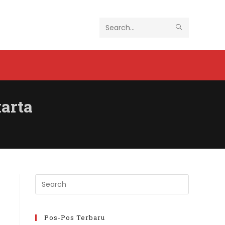
SUBMIT
Search
SEARCH
this
website
arta
Press
Escape
to
close
Pos-Pos Terbaru