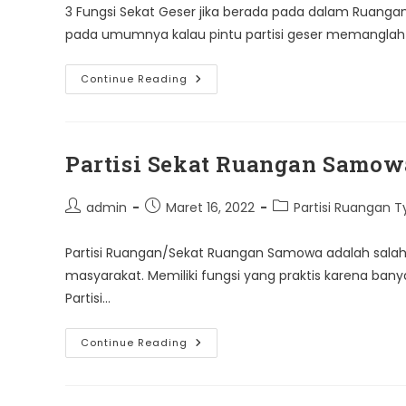
3 Fungsi Sekat Geser jika berada pada dalam Ruangan
pada umumnya kalau pintu partisi geser memanglah 
3
Continue Reading
Fungsi
Sekat
Ruangan
Geser
Partisi Sekat Ruangan Samow
Post
Post
Post
admin
Maret 16, 2022
Partisi Ruangan
author:
published:
category:
Partisi Ruangan/Sekat Ruangan Samowa adalah salah 
masyarakat. Memiliki fungsi yang praktis karena ban
Partisi…
Partisi
Continue Reading
Sekat
Ruangan
Samowa