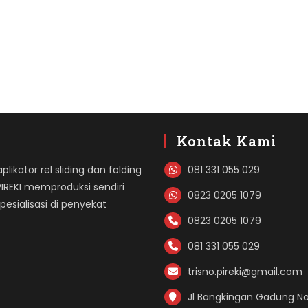
Kontak Kami
likator rel sliding dan folding
081 331 055 029
PIREKI memproduksi sendiri
0823 0205 1079
sialisasi di penyekat
0823 0205 1079
081 331 055 029
trisno.pireki@gmail.com
Jl Bangkingan Gadung No