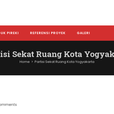
UK PIREKI
REFERENSI PROYEK
GALERI
tisi Sekat Ruang Kota Yogyak
Home
>
Partisi Sekat Ruang Kota Yogyakarta
Comments
nts: