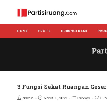
Skip
to
content
HOME
PROFIL
HUBUNGI KAMI
PROD
Par
3 Fungsi Sekat Ruangan Geser
Post
Post
Post
Post
admin
Maret 18, 2022
Lainnya
0 
author:
published:
category:
comme