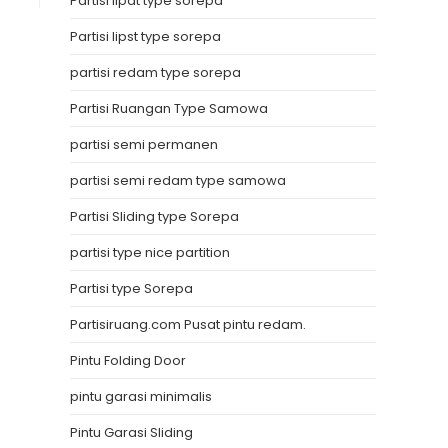
Partisi lipat type sorepa
Partisi lipst type sorepa
partisi redam type sorepa
Partisi Ruangan Type Samowa
partisi semi permanen
partisi semi redam type samowa
Partisi Sliding type Sorepa
partisi type nice partition
Partisi type Sorepa
Partisiruang.com Pusat pintu redam.
Pintu Folding Door
pintu garasi minimalis
Pintu Garasi Sliding