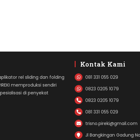
Kontak Kami
likator rel sliding dan folding
081 331 055 029
PIREKI memproduksi sendiri
0823 0205 1079
sialisasi di penyekat
0823 0205 1079
081 331 055 029
trisno.pireki@gmail.com
Jl Bangkingan Gadung No