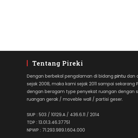
Tentang Pireki
Dengan berbekal pengalaman di bidang
pintu
dan ap
sejak 2008, maka kami sejak 2011 sampai sekarang 
dengan beragam type penyekat ruangan dengan spe
ruangan gerak / moveble wall / partisi geser.
SIUP : 503 / 10129.A / 436.6.11 / 2014
TDP : 13.01.3.46.37751
NPWP : 71.293.989.1.604.000