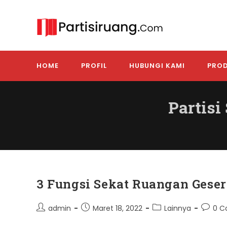
Skip
to
content
HOME
PROFIL
HUBUNGI KAMI
PROD
Partis
3 Fungsi Sekat Ruangan Geser
Post
Post
Post
Post
admin
Maret 18, 2022
Lainnya
0 
author:
published:
category:
comme