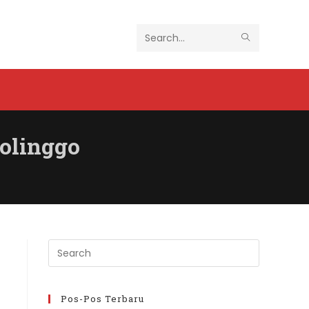
SUBMIT
Search
SEARCH
this
website
olinggo
Press
Escape
to
close
Pos-Pos Terbaru