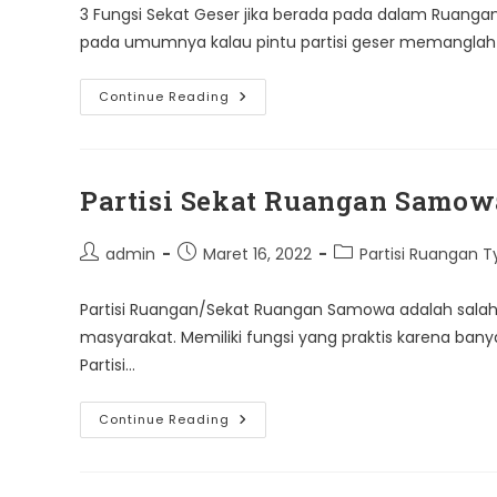
3 Fungsi Sekat Geser jika berada pada dalam Ruangan
pada umumnya kalau pintu partisi geser memanglah 
3
Continue Reading
Fungsi
Sekat
Ruangan
Geser
Partisi Sekat Ruangan Samow
Post
Post
Post
admin
Maret 16, 2022
Partisi Ruangan
author:
published:
category:
Partisi Ruangan/Sekat Ruangan Samowa adalah salah 
masyarakat. Memiliki fungsi yang praktis karena ban
Partisi…
Partisi
Continue Reading
Sekat
Ruangan
Samowa