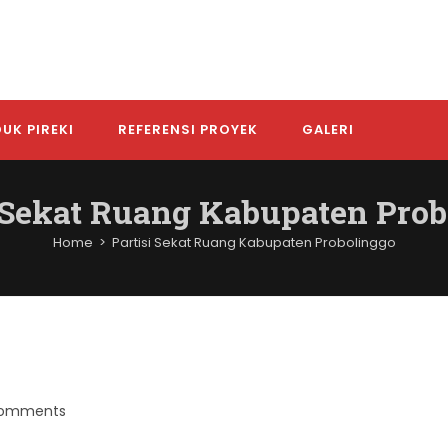
UK PIREKI
REFERENSI PROYEK
GALERI
i Sekat Ruang Kabupaten Prob
Home
>
Partisi Sekat Ruang Kabupaten Probolinggo
Comments
nts: