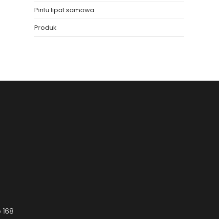
Pintu lipat samowa
Produk
 168