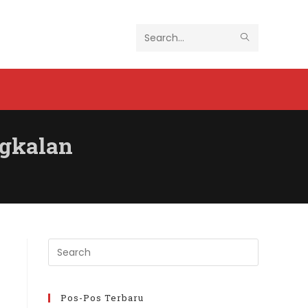
SUBMIT
Search
SEARCH
this
website
ngkalan
Press
Escape
to
close
Pos-Pos Terbaru