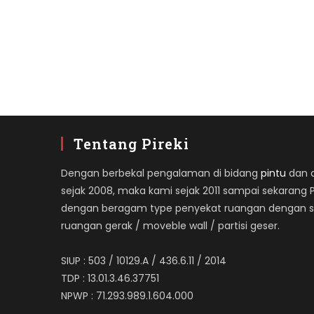
Tentang Pireki
Dengan berbekal pengalaman di bidang
pintu
dan ap
sejak 2008, maka kami sejak 2011 sampai sekarang 
dengan beragam type penyekat ruangan dengan spe
ruangan gerak / moveble wall / partisi geser.
SIUP : 503 / 10129.A / 436.6.11 / 2014
TDP : 13.01.3.46.37751
NPWP : 71.293.989.1.604.000