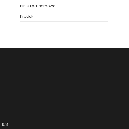
Pintu lipat samowa
Produk
 168