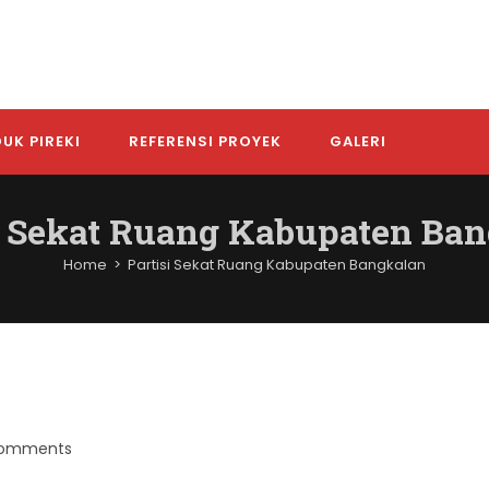
UK PIREKI
REFERENSI PROYEK
GALERI
i Sekat Ruang Kabupaten Ba
Home
>
Partisi Sekat Ruang Kabupaten Bangkalan
Comments
nts: