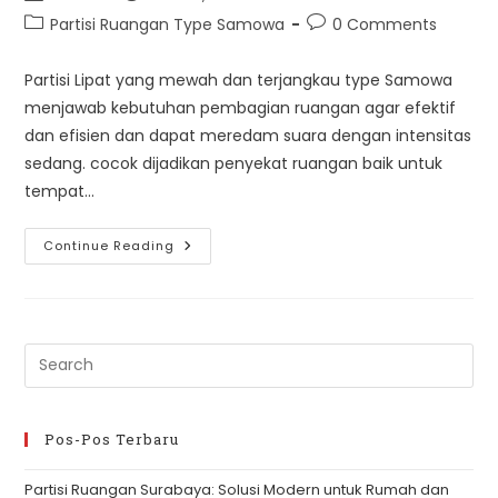
author:
published:
Post
Post
Partisi Ruangan Type Samowa
0 Comments
category:
comments:
Partisi Lipat yang mewah dan terjangkau type Samowa
menjawab kebutuhan pembagian ruangan agar efektif
dan efisien dan dapat meredam suara dengan intensitas
sedang. cocok dijadikan penyekat ruangan baik untuk
tempat…
Partisi
Continue Reading
Ruangan
Type
Samowa
Pre
Es
to
clo
Pos-Pos Terbaru
th
Partisi Ruangan Surabaya: Solusi Modern untuk Rumah dan
se