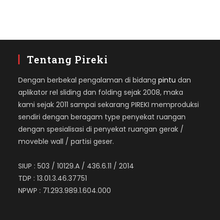
Tentang Pireki
Dengan berbekal pengalaman di bidang
pintu
dan
aplikator rel sliding dan folding sejak 2008, maka
kami sejak 2011 sampai sekarang PIREKI memproduksi
sendiri dengan beragam type penyekat ruangan
dengan spesialisasi di penyekat ruangan gerak /
moveble wall / partisi geser.
SIUP : 503 / 10129.A / 436.6.11 / 2014
TDP : 13.01.3.46.37751
NPWP : 71.293.989.1.604.000