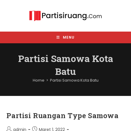
Skip
to
content
MENU
Partisi Samowa Kota
Batu
Home
>
Partisi Samowa Kota Batu
Partisi Ruangan Type Samowa
Post
Post
admin
Maret 1, 2022