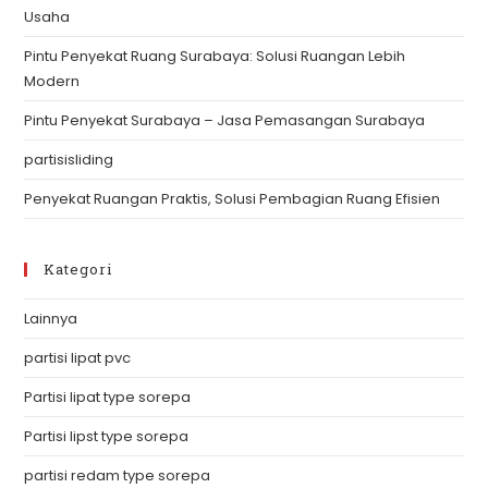
Usaha
pan
Pintu Penyekat Ruang Surabaya: Solusi Ruangan Lebih
Modern
Pintu Penyekat Surabaya – Jasa Pemasangan Surabaya
partisisliding
Penyekat Ruangan Praktis, Solusi Pembagian Ruang Efisien
Kategori
Lainnya
partisi lipat pvc
Partisi lipat type sorepa
Partisi lipst type sorepa
partisi redam type sorepa