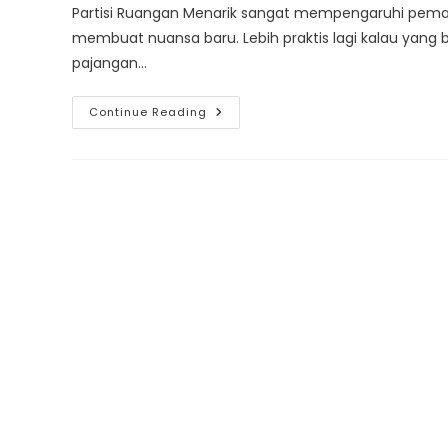
Partisi Ruangan Menarik sangat mempengaruhi peman
membuat nuansa baru. Lebih praktis lagi kalau yang b
pajangan…
Model
Continue Reading
Sekat
Partisi
Ruangan
Menarik