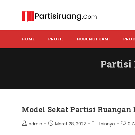
Skip
to
content
HOME
PROFIL
HUBUNGI KAMI
PROD
Partis
Model Sekat Partisi Ruangan
Post
Post
Post
Post
admin
Maret 28, 2022
Lainnya
0 
author:
published:
category:
comme