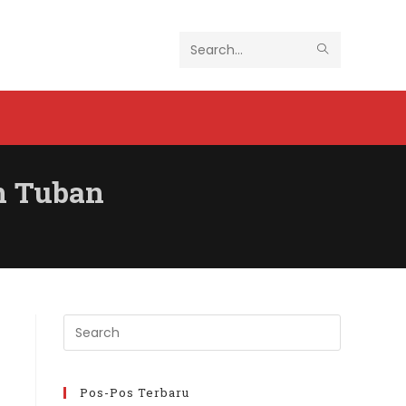
SUBMIT
Search
SEARCH
this
website
n Tuban
Press
Escape
to
close
Pos-Pos Terbaru