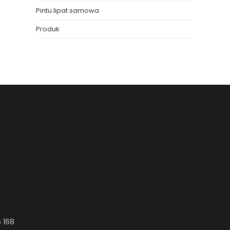
Pintu lipat samowa
Produk
 168