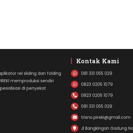
Kontak Kami
likator rel sliding dan folding
081 331 055 029
PIREKI memproduksi sendiri
0823 0205 1079
sialisasi di penyekat
0823 0205 1079
081 331 055 029
trisno.pireki@gmail.com
Jl Bangkingan Gadung No