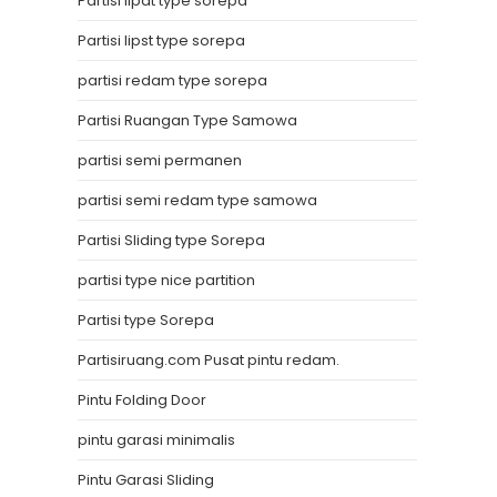
Partisi lipat type sorepa
Partisi lipst type sorepa
partisi redam type sorepa
Partisi Ruangan Type Samowa
partisi semi permanen
partisi semi redam type samowa
Partisi Sliding type Sorepa
partisi type nice partition
Partisi type Sorepa
Partisiruang.com Pusat pintu redam.
Pintu Folding Door
pintu garasi minimalis
Pintu Garasi Sliding