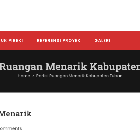
UK PIREKI
REFERENSI PROYEK
GALERI
i Ruangan Menarik Kabupate
Home
>
Partisi Ruangan Menarik Kabupaten Tuban
 Menarik
Comments
nts: