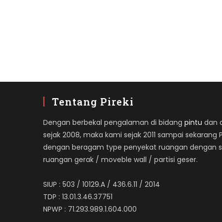
Tentang Pireki
Dengan berbekal pengalaman di bidang
pintu
dan ap
sejak 2008, maka kami sejak 2011 sampai sekarang 
dengan beragam type penyekat ruangan dengan spe
ruangan gerak / moveble wall / partisi geser.
SIUP : 503 / 10129.A / 436.6.11 / 2014
TDP : 13.01.3.46.37751
NPWP : 71.293.989.1.604.000