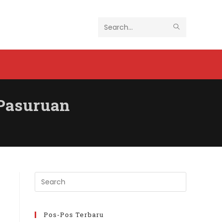
SUBMIT
Search
SEARCH
this
website
 Pasuruan
Press
Escape
to
close
Pos-Pos Terbaru