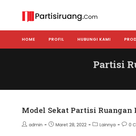
Skip
to
content
HOME
PROFIL
HUBUNGI KAMI
PROD
Partisi 
Model Sekat Partisi Ruangan
Post
Post
Post
Post
admin
Maret 28, 2022
Lainnya
0 
author:
published:
category:
comme