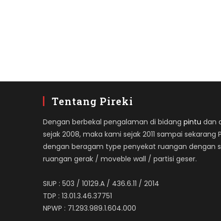
Tentang Pireki
Dengan berbekal pengalaman di bidang
pintu
dan ap
sejak 2008, maka kami sejak 2011 sampai sekarang 
dengan beragam type penyekat ruangan dengan spe
ruangan gerak / moveble wall / partisi geser.
SIUP : 503 / 10129.A / 436.6.11 / 2014
TDP : 13.01.3.46.37751
NPWP : 71.293.989.1.604.000