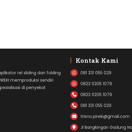
Kontak Kami
likator rel sliding dan folding
081 331 055 029
PIREKI memproduksi sendiri
0823 0205 1079
sialisasi di penyekat
0823 0205 1079
081 331 055 029
trisno.pireki@gmail.com
Jl Bangkingan Gadung No