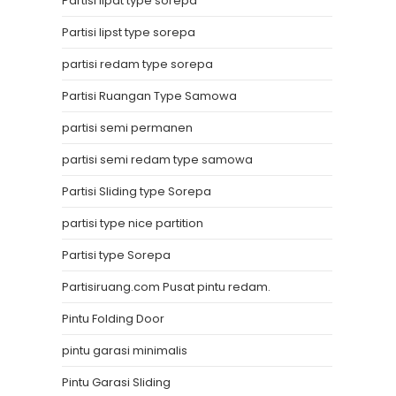
Partisi lipat type sorepa
Partisi lipst type sorepa
partisi redam type sorepa
Partisi Ruangan Type Samowa
partisi semi permanen
partisi semi redam type samowa
Partisi Sliding type Sorepa
partisi type nice partition
Partisi type Sorepa
Partisiruang.com Pusat pintu redam.
Pintu Folding Door
pintu garasi minimalis
Pintu Garasi Sliding