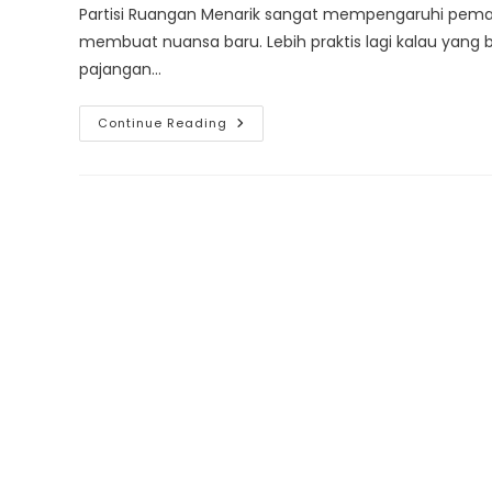
Partisi Ruangan Menarik sangat mempengaruhi peman
membuat nuansa baru. Lebih praktis lagi kalau yang b
pajangan…
Model
Continue Reading
Sekat
Partisi
Ruangan
Menarik