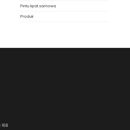
Pintu lipat samowa
Produk
 168