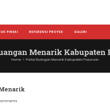
UK PIREKI
REFERENSI PROYEK
GALERI
Ruangan Menarik Kabupaten
Home
>
Partisi Ruangan Menarik Kabupaten Pasuruan
 Menarik
Comments
nts: