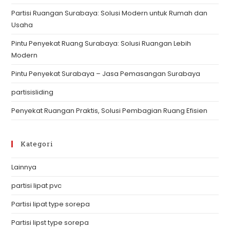
th
Partisi Ruangan Surabaya: Solusi Modern untuk Rumah dan
se
Usaha
pan
Pintu Penyekat Ruang Surabaya: Solusi Ruangan Lebih
Modern
Pintu Penyekat Surabaya – Jasa Pemasangan Surabaya
partisisliding
Penyekat Ruangan Praktis, Solusi Pembagian Ruang Efisien
Kategori
Lainnya
partisi lipat pvc
Partisi lipat type sorepa
Partisi lipst type sorepa