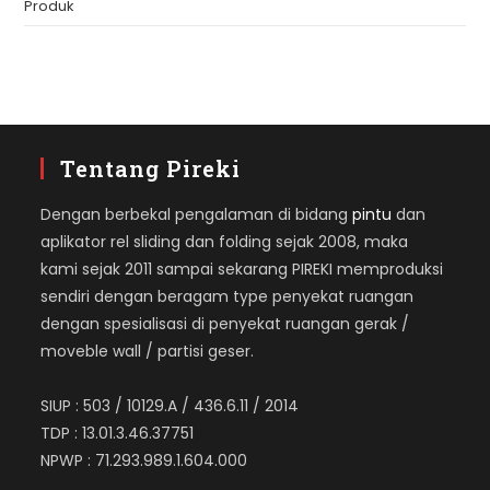
Produk
Tentang Pireki
Dengan berbekal pengalaman di bidang
pintu
dan
aplikator rel sliding dan folding sejak 2008, maka
kami sejak 2011 sampai sekarang PIREKI memproduksi
sendiri dengan beragam type penyekat ruangan
dengan spesialisasi di penyekat ruangan gerak /
moveble wall / partisi geser.
SIUP : 503 / 10129.A / 436.6.11 / 2014
TDP : 13.01.3.46.37751
NPWP : 71.293.989.1.604.000