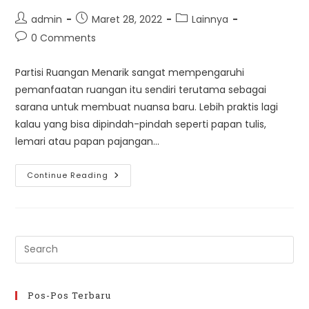
Post
Post
Post
admin
Maret 28, 2022
Lainnya
author:
published:
category:
Post
0 Comments
comments:
Partisi Ruangan Menarik sangat mempengaruhi
pemanfaatan ruangan itu sendiri terutama sebagai
sarana untuk membuat nuansa baru. Lebih praktis lagi
kalau yang bisa dipindah-pindah seperti papan tulis,
lemari atau papan pajangan…
Model
Continue Reading
Sekat
Partisi
Ruangan
Menarik
Pre
Es
to
clo
Pos-Pos Terbaru