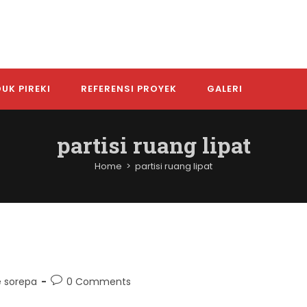
UK PIREKI
REFERENSI PROYEK
GALERI
partisi ruang lipat
Home
>
partisi ruang lipat
Post
pe sorepa
0 Comments
comments: