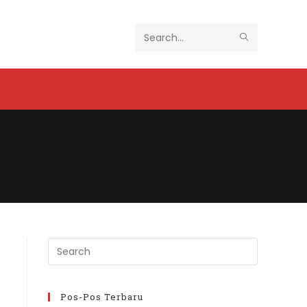
SUBMIT
Search
SEARCH
this
website
Press
Escape
to
close
Pos-Pos Terbaru