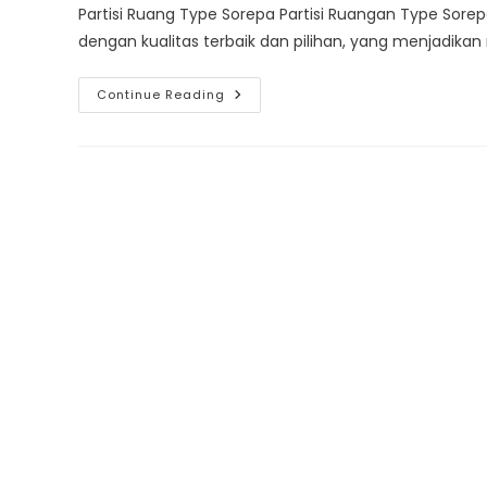
Partisi Ruang Type Sorepa Partisi Ruangan Type So
dengan kualitas terbaik dan pilihan, yang menjadik
Partisi
Continue Reading
Ruangan
Type
Sorepa