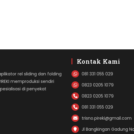
Kontak Kami
likator rel sliding dan folding
081 331 055 029
PIREKI memproduksi sendiri
0823 0205 1079
sialisasi di penyekat
0823 0205 1079
081 331 055 029
trisno.pireki@gmail.com
Jl Bangkingan Gadung No