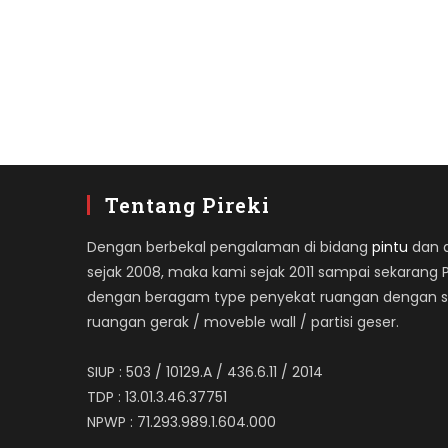
Tentang Pireki
Dengan berbekal pengalaman di bidang
pintu
dan ap
sejak 2008, maka kami sejak 2011 sampai sekarang 
dengan beragam type penyekat ruangan dengan spe
ruangan gerak / moveble wall / partisi geser.
SIUP : 503 / 10129.A / 436.6.11 / 2014
TDP : 13.01.3.46.37751
NPWP : 71.293.989.1.604.000