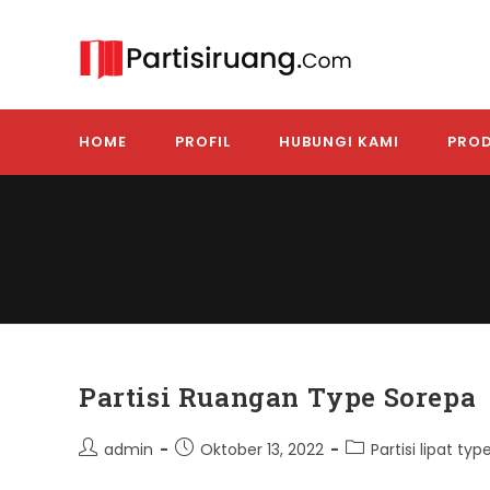
Skip
to
content
HOME
PROFIL
HUBUNGI KAMI
PROD
Partisi Ruangan Type Sorepa
Post
Post
Post
admin
Oktober 13, 2022
Partisi lipat ty
author:
published:
category: