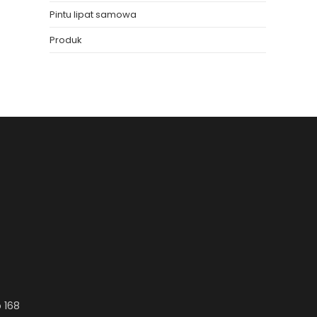
Pintu lipat samowa
Produk
 168