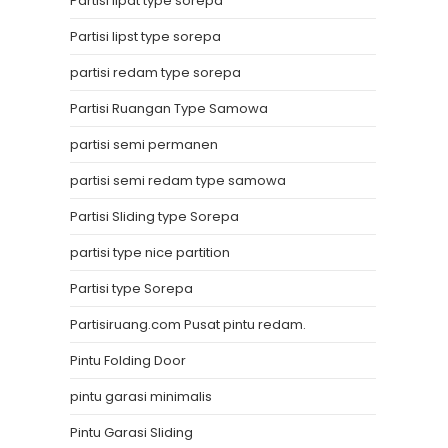
Partisi lipat type sorepa
Partisi lipst type sorepa
partisi redam type sorepa
Partisi Ruangan Type Samowa
partisi semi permanen
partisi semi redam type samowa
Partisi Sliding type Sorepa
partisi type nice partition
Partisi type Sorepa
Partisiruang.com Pusat pintu redam.
Pintu Folding Door
pintu garasi minimalis
Pintu Garasi Sliding