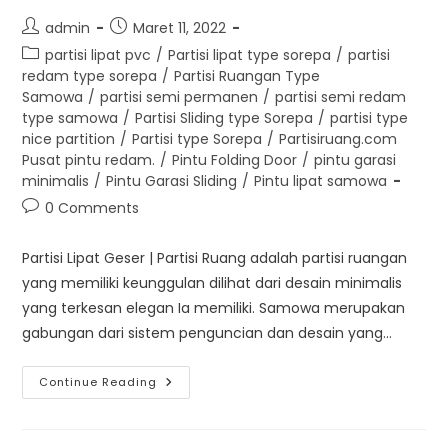
Post
Post
admin
Maret 11, 2022
author:
published:
Post
partisi lipat pvc
/
Partisi lipat type sorepa
/
partisi
category:
redam type sorepa
/
Partisi Ruangan Type
Samowa
/
partisi semi permanen
/
partisi semi redam
type samowa
/
Partisi Sliding type Sorepa
/
partisi type
nice partition
/
Partisi type Sorepa
/
Partisiruang.com
Pusat pintu redam.
/
Pintu Folding Door
/
pintu garasi
minimalis
/
Pintu Garasi Sliding
/
Pintu lipat samowa
Post
0 Comments
comments:
Partisi Lipat Geser | Partisi Ruang adalah partisi ruangan
yang memiliki keunggulan dilihat dari desain minimalis
yang terkesan elegan Ia memiliki. Samowa merupakan
gabungan dari sistem penguncian dan desain yang…
Partisi
Continue Reading
Lipat
Geser
|
Partisi