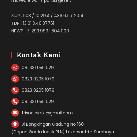
moveble wall / partisi geser.
SIUP : 503 / 10129.A / 436.6.11 / 2014
TDP : 13.01.3.46.37751
NPWP : 71.293.989.1.604.000
Kontak Kami
081 331 055 029
0823 0205 1079
0823 0205 1079
081 331 055 029
trisno.pireki@gmail.com
Jl Bangkingan Gadung No 168
(Depan Gardu Induk PLN) Lakarsantri - Surabaya