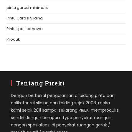
pintu garasi minimalis
Pintu Garasi Sliding
Pintu lipat samowa
Produk
Tentang Pireki
Dengan berbekal pengalaman di bidang
pintu
dan
aplikator rel sliding dan folding sejak 2008, maka
kami sejak 2011 sampai sekarang PIREKI memproduksi
sendiri dengan beragam type penyekat ruangan
dengan spesialisasi di penyekat ruangan gerak /