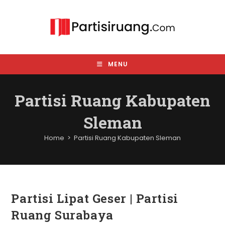
Skip
to
content
MENU
Partisi Ruang Kabupaten
Sleman
Home
>
Partisi Ruang Kabupaten Sleman
Partisi Lipat Geser | Partisi
Ruang Surabaya