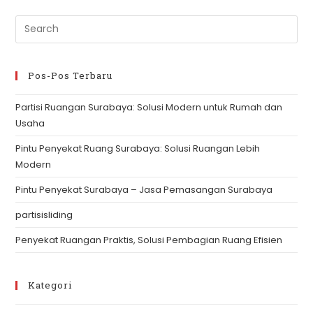
Ruang
Surabaya
Pre
Es
to
clo
Pos-Pos Terbaru
th
Partisi Ruangan Surabaya: Solusi Modern untuk Rumah dan
se
Usaha
pan
Pintu Penyekat Ruang Surabaya: Solusi Ruangan Lebih
Modern
Pintu Penyekat Surabaya – Jasa Pemasangan Surabaya
partisisliding
Penyekat Ruangan Praktis, Solusi Pembagian Ruang Efisien
Kategori