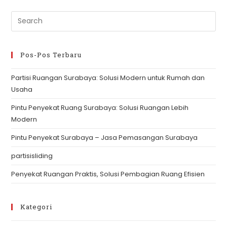
Ruang
Surabaya
Pre
Es
to
clo
Pos-Pos Terbaru
th
Partisi Ruangan Surabaya: Solusi Modern untuk Rumah dan
se
Usaha
pan
Pintu Penyekat Ruang Surabaya: Solusi Ruangan Lebih
Modern
Pintu Penyekat Surabaya – Jasa Pemasangan Surabaya
partisisliding
Penyekat Ruangan Praktis, Solusi Pembagian Ruang Efisien
Kategori