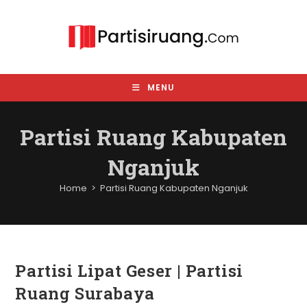
Skip
to
content
MENU
Partisi Ruang Kabupaten
Nganjuk
Home
>
Partisi Ruang Kabupaten Nganjuk
Partisi Lipat Geser | Partisi
Ruang Surabaya