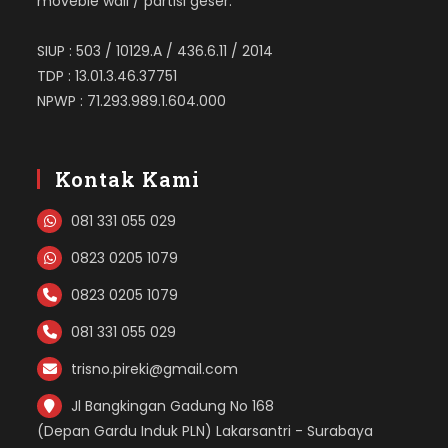
moveble wall / partisi geser.
SIUP : 503 / 10129.A / 436.6.11 / 2014
TDP : 13.01.3.46.37751
NPWP : 71.293.989.1.604.000
Kontak Kami
081 331 055 029
0823 0205 1079
0823 0205 1079
081 331 055 029
trisno.pireki@gmail.com
Jl Bangkingan Gadung No 168
(Depan Gardu Induk PLN) Lakarsantri - Surabaya