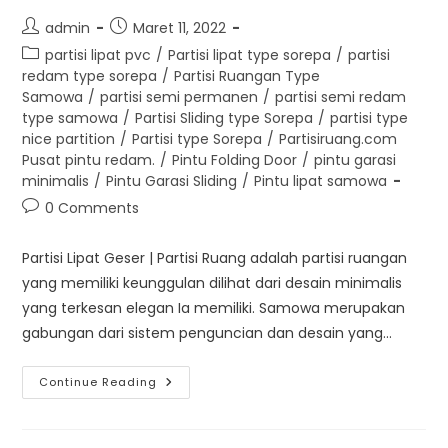
Post
Post
admin
Maret 11, 2022
author:
published:
Post
partisi lipat pvc
/
Partisi lipat type sorepa
/
partisi
category:
redam type sorepa
/
Partisi Ruangan Type
Samowa
/
partisi semi permanen
/
partisi semi redam
type samowa
/
Partisi Sliding type Sorepa
/
partisi type
nice partition
/
Partisi type Sorepa
/
Partisiruang.com
Pusat pintu redam.
/
Pintu Folding Door
/
pintu garasi
minimalis
/
Pintu Garasi Sliding
/
Pintu lipat samowa
Post
0 Comments
comments:
Partisi Lipat Geser | Partisi Ruang adalah partisi ruangan
yang memiliki keunggulan dilihat dari desain minimalis
yang terkesan elegan Ia memiliki. Samowa merupakan
gabungan dari sistem penguncian dan desain yang…
Partisi
Continue Reading
Lipat
Geser
|
Partisi