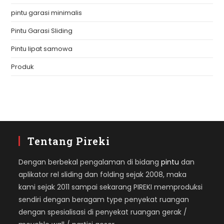
pintu garasi minimalis
Pintu Garasi Sliding
Pintu lipat samowa
Produk
Tentang Pireki
Dengan berbekal pengalaman di bidang
pintu
dan
aplikator rel sliding dan folding sejak 2008, maka
kami sejak 2011 sampai sekarang PIREKI memproduksi
sendiri dengan beragam type penyekat ruangan
dengan spesialisasi di penyekat ruangan gerak /