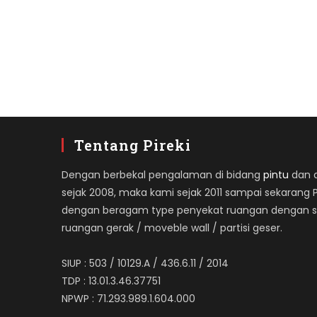
Tentang Pireki
Dengan berbekal pengalaman di bidang
pintu
dan ap
sejak 2008, maka kami sejak 2011 sampai sekarang 
dengan beragam type penyekat ruangan dengan spe
ruangan gerak / moveble wall / partisi geser.
SIUP : 503 / 10129.A / 436.6.11 / 2014
TDP : 13.01.3.46.37751
NPWP : 71.293.989.1.604.000