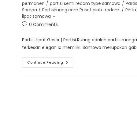
category:
permanen
/
partisi semi redam type samowa
/
Parti
Sorepa
/
Partisiruang.com Pusat pintu redam.
/
Pintu
lipat samowa
Post
0 Comments
comments:
Partisi Lipat Geser | Partisi Ruang adalah partisi rua
terkesan elegan Ia memiliki. Samowa merupakan gab
Partisi
Continue Reading
Lipat
Geser
|
Partisi
Ruang
Surabaya