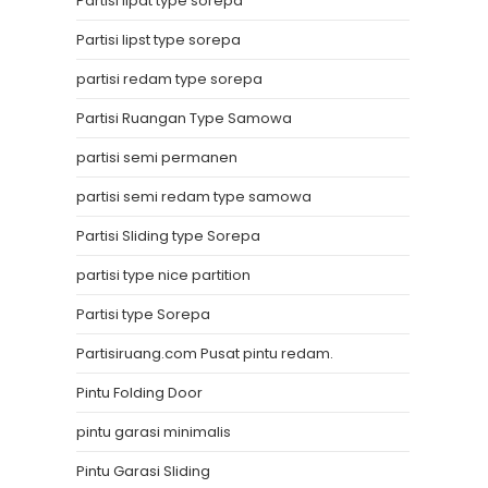
Partisi lipat type sorepa
Partisi lipst type sorepa
partisi redam type sorepa
Partisi Ruangan Type Samowa
partisi semi permanen
partisi semi redam type samowa
Partisi Sliding type Sorepa
partisi type nice partition
Partisi type Sorepa
Partisiruang.com Pusat pintu redam.
Pintu Folding Door
pintu garasi minimalis
Pintu Garasi Sliding