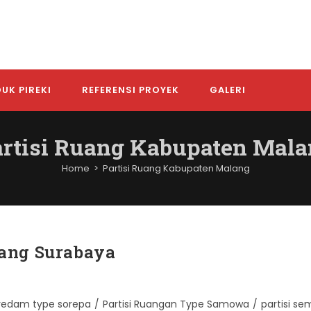
UK PIREKI
REFERENSI PROYEK
GALERI
rtisi Ruang Kabupaten Mal
Home
>
Partisi Ruang Kabupaten Malang
Ruang Surabaya
i redam type sorepa
/
Partisi Ruangan Type Samowa
/
partisi se