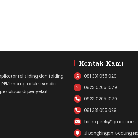
Kontak Kami
likator rel sliding dan folding
081 331 055 029
PIREKI memproduksi sendiri
0823 0205 1079
sialisasi di penyekat
0823 0205 1079
081 331 055 029
trisno.pireki@gmail.com
Jl Bangkingan Gadung No