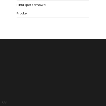
Pintu lipat samowa
Produk
 168