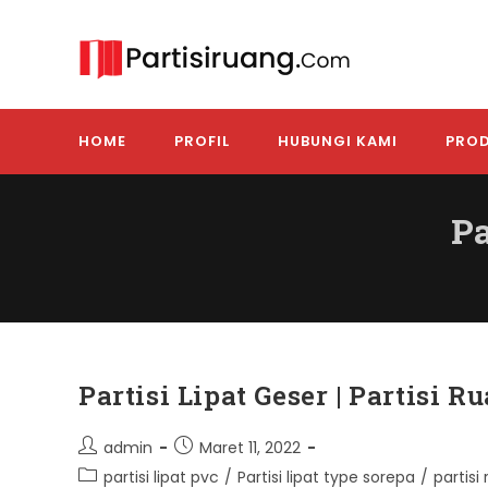
Skip
to
content
HOME
PROFIL
HUBUNGI KAMI
PROD
Pa
Partisi Lipat Geser | Partisi 
Post
Post
admin
Maret 11, 2022
author:
published:
Post
partisi lipat pvc
/
Partisi lipat type sorepa
/
partis