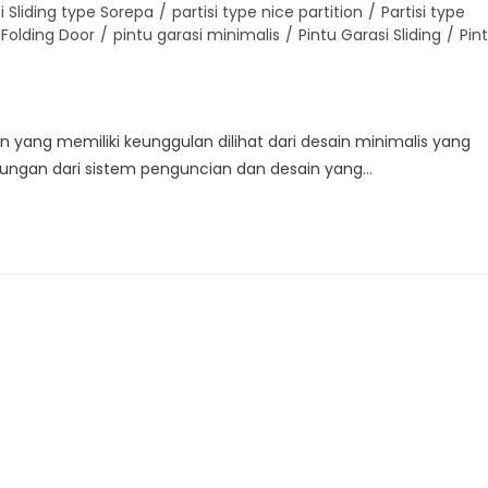
si Sliding type Sorepa
/
partisi type nice partition
/
Partisi type
 Folding Door
/
pintu garasi minimalis
/
Pintu Garasi Sliding
/
Pin
ngan yang memiliki keunggulan dilihat dari desain minimalis yang
ungan dari sistem penguncian dan desain yang…