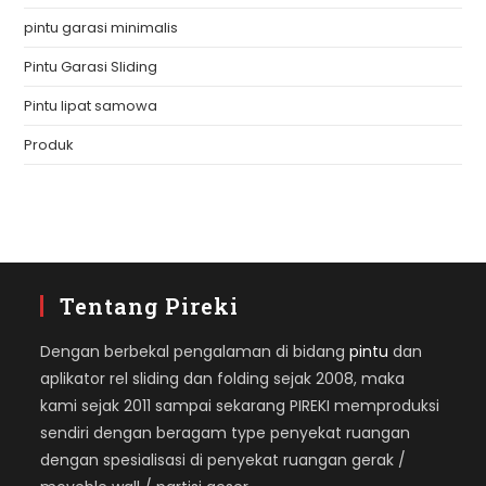
pintu garasi minimalis
Pintu Garasi Sliding
Pintu lipat samowa
Produk
Tentang Pireki
Dengan berbekal pengalaman di bidang
pintu
dan
aplikator rel sliding dan folding sejak 2008, maka
kami sejak 2011 sampai sekarang PIREKI memproduksi
sendiri dengan beragam type penyekat ruangan
dengan spesialisasi di penyekat ruangan gerak /