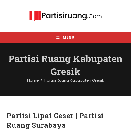
Skip
to
content
MENU
Partisi Ruang Kabupaten
Gresik
Home
>
Partisi Ruang Kabupaten Gresik
Partisi Lipat Geser | Partisi
Ruang Surabaya