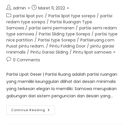
Post
Post
admin
Maret 11, 2022
author:
published:
Post
partisi lipat pvc
/
Partisi lipat type sorepa
/
partisi
category:
redam type sorepa
/
Partisi Ruangan Type
Samowa
/
partisi semi permanen
/
partisi semi redam
type samowa
/
Partisi Sliding type Sorepa
/
partisi type
nice partition
/
Partisi type Sorepa
/
Partisiruang.com
Pusat pintu redam.
/
Pintu Folding Door
/
pintu garasi
minimalis
/
Pintu Garasi Sliding
/
Pintu lipat samowa
Post
0 Comments
comments:
Partisi Lipat Geser | Partisi Ruang adalah partisi ruangan
yang memiliki keunggulan dilihat dari desain minimalis
yang terkesan elegan Ia memiliki. Samowa merupakan
gabungan dari sistem penguncian dan desain yang…
Partisi
Continue Reading
Lipat
Geser
|
Partisi