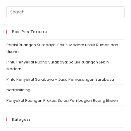
Ruang
Surabaya
Pre
Es
to
clo
Pos-Pos Terbaru
th
Partisi Ruangan Surabaya: Solusi Modern untuk Rumah dan
se
Usaha
pan
Pintu Penyekat Ruang Surabaya: Solusi Ruangan Lebih
Modern
Pintu Penyekat Surabaya – Jasa Pemasangan Surabaya
partisisliding
Penyekat Ruangan Praktis, Solusi Pembagian Ruang Efisien
Kategori