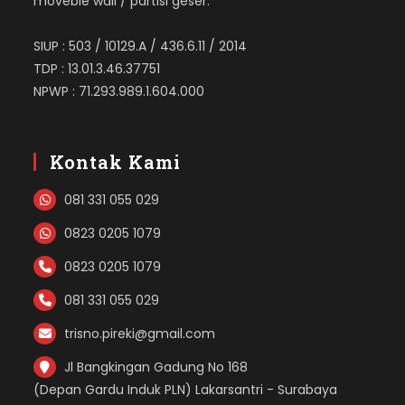
moveble wall / partisi geser.
SIUP : 503 / 10129.A / 436.6.11 / 2014
TDP : 13.01.3.46.37751
NPWP : 71.293.989.1.604.000
Kontak Kami
081 331 055 029
0823 0205 1079
0823 0205 1079
081 331 055 029
trisno.pireki@gmail.com
Jl Bangkingan Gadung No 168
(Depan Gardu Induk PLN) Lakarsantri - Surabaya