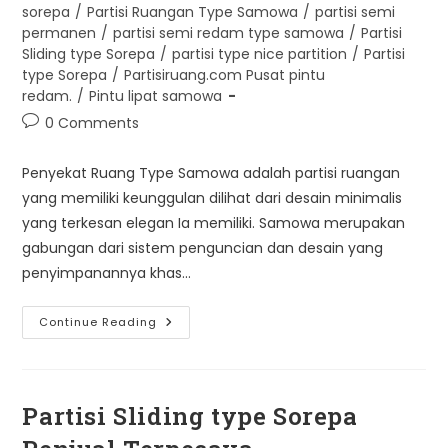
sorepa
/
Partisi Ruangan Type Samowa
/
partisi semi
permanen
/
partisi semi redam type samowa
/
Partisi
Sliding type Sorepa
/
partisi type nice partition
/
Partisi
type Sorepa
/
Partisiruang.com Pusat pintu
redam.
/
Pintu lipat samowa
Post
0 Comments
comments:
Penyekat Ruang Type Samowa adalah partisi ruangan
yang memiliki keunggulan dilihat dari desain minimalis
yang terkesan elegan Ia memiliki. Samowa merupakan
gabungan dari sistem penguncian dan desain yang
penyimpanannya khas…
Penyekat
Continue Reading
Ruang
Type
Samowa
Di
Surabaya
Partisi Sliding type Sorepa