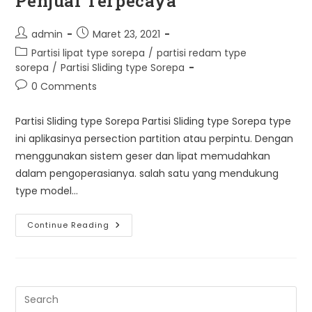
Penjual Terpecaya
Post
Post
admin
Maret 23, 2021
author:
published:
Post
Partisi lipat type sorepa
/
partisi redam type
category:
sorepa
/
Partisi Sliding type Sorepa
Post
0 Comments
comments:
Partisi Sliding type Sorepa Partisi Sliding type Sorepa type
ini aplikasinya persection partition atau perpintu. Dengan
menggunakan sistem geser dan lipat memudahkan
dalam pengoperasianya. salah satu yang mendukung
type model…
Partisi
Continue Reading
Sliding
Type
Sorepa
Penjual
Terpecaya
Pre
Es