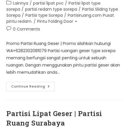
author:
published:
Post
Lainnya
/
partisi lipat pvc
/
Partisi lipat type
category:
sorepa
/
partisi redam type sorepa
/
Partisi Sliding type
Sorepa
/
Partisi type Sorepa
/
Partisiruang.com Pusat
pintu redam.
/
Pintu Folding Door
Post
0 Comments
comments:
Promo Partisi Ruang Geser | Promo silahkan hubungi
WA+6282302081079 Partisi ruangan geser type sorepa
memang berfungsi sangat penting untuk sebuah
ruangan. Dengan menggunakan pintu partisi geser akan
lebih memudahkan anda…
Promo
Continue Reading
Partisi
Ruang
Geser
Type
Sorepa
Partisi Lipat Geser | Partisi
Ruang Surabaya