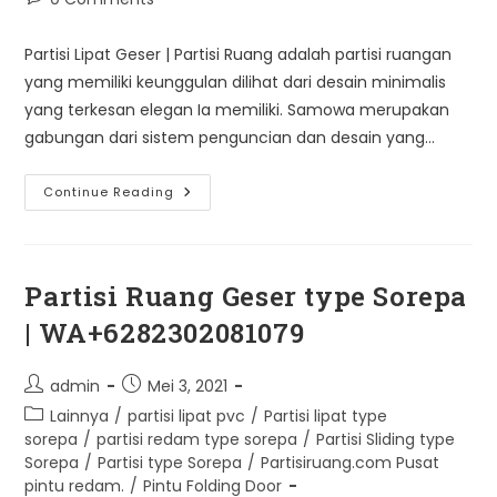
comments:
Partisi Lipat Geser | Partisi Ruang adalah partisi ruangan
yang memiliki keunggulan dilihat dari desain minimalis
yang terkesan elegan Ia memiliki. Samowa merupakan
gabungan dari sistem penguncian dan desain yang…
Partisi
Continue Reading
Lipat
Geser
|
Partisi
Ruang
Partisi Ruang Geser type Sorepa
| WA+6282302081079
Post
Post
admin
Mei 3, 2021
author:
published:
Post
Lainnya
/
partisi lipat pvc
/
Partisi lipat type
category:
sorepa
/
partisi redam type sorepa
/
Partisi Sliding type
Sorepa
/
Partisi type Sorepa
/
Partisiruang.com Pusat
pintu redam.
/
Pintu Folding Door