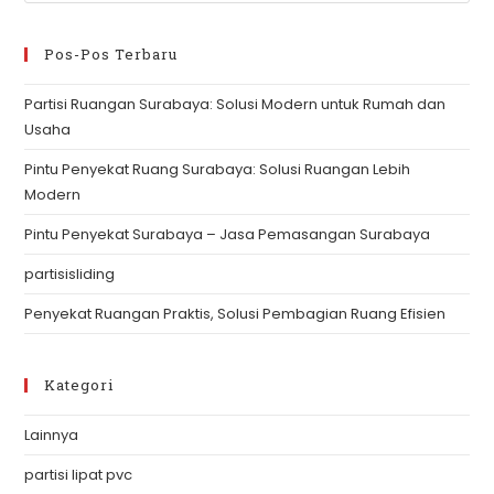
to
clo
Pos-Pos Terbaru
th
Partisi Ruangan Surabaya: Solusi Modern untuk Rumah dan
se
Usaha
pan
Pintu Penyekat Ruang Surabaya: Solusi Ruangan Lebih
Modern
Pintu Penyekat Surabaya – Jasa Pemasangan Surabaya
partisisliding
Penyekat Ruangan Praktis, Solusi Pembagian Ruang Efisien
Kategori
Lainnya
partisi lipat pvc