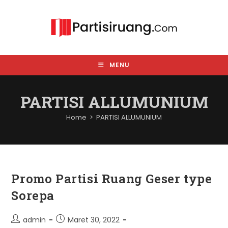
Skip
to
content
MENU
PARTISI ALLUMUNIUM
Home
>
PARTISI ALLUMUNIUM
Promo Partisi Ruang Geser type
Sorepa
Post
Post
admin
Maret 30, 2022