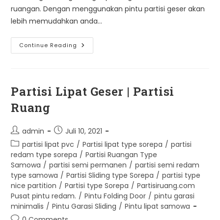
ruangan. Dengan menggunakan pintu partisi geser akan
lebih memudahkan anda…
Promo
Continue Reading
Imlek
Partisi
Ruang
Geser
Type
Sorepa
Partisi Lipat Geser | Partisi
Ruang
Post
Post
admin
Juli 10, 2021
author:
published:
Post
partisi lipat pvc
/
Partisi lipat type sorepa
/
partisi
category:
redam type sorepa
/
Partisi Ruangan Type
Samowa
/
partisi semi permanen
/
partisi semi redam
type samowa
/
Partisi Sliding type Sorepa
/
partisi type
nice partition
/
Partisi type Sorepa
/
Partisiruang.com
Pusat pintu redam.
/
Pintu Folding Door
/
pintu garasi
minimalis
/
Pintu Garasi Sliding
/
Pintu lipat samowa
Post
0 Comments