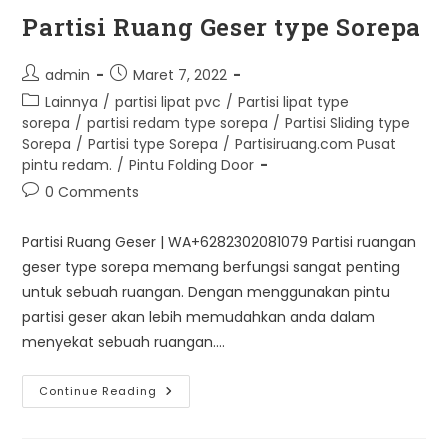
Ruang
Surabaya
Partisi Ruang Geser type Sorepa
Post
Post
admin
Maret 7, 2022
author:
published:
Post
Lainnya
/
partisi lipat pvc
/
Partisi lipat type
category:
sorepa
/
partisi redam type sorepa
/
Partisi Sliding type
Sorepa
/
Partisi type Sorepa
/
Partisiruang.com Pusat
pintu redam.
/
Pintu Folding Door
Post
0 Comments
comments:
Partisi Ruang Geser | WA+6282302081079 Partisi ruangan
geser type sorepa memang berfungsi sangat penting
untuk sebuah ruangan. Dengan menggunakan pintu
partisi geser akan lebih memudahkan anda dalam
menyekat sebuah ruangan.…
Partisi
Continue Reading
Ruang
Geser
Type
Sorepa