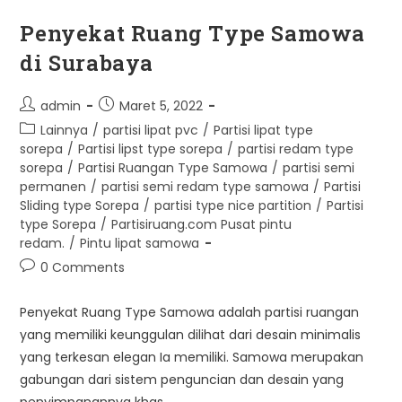
Penyekat Ruang Type Samowa
di Surabaya
Post
Post
admin
Maret 5, 2022
author:
published:
Post
Lainnya
/
partisi lipat pvc
/
Partisi lipat type
category:
sorepa
/
Partisi lipst type sorepa
/
partisi redam type
sorepa
/
Partisi Ruangan Type Samowa
/
partisi semi
permanen
/
partisi semi redam type samowa
/
Partisi
Sliding type Sorepa
/
partisi type nice partition
/
Partisi
type Sorepa
/
Partisiruang.com Pusat pintu
redam.
/
Pintu lipat samowa
Post
0 Comments
comments:
Penyekat Ruang Type Samowa adalah partisi ruangan
yang memiliki keunggulan dilihat dari desain minimalis
yang terkesan elegan Ia memiliki. Samowa merupakan
gabungan dari sistem penguncian dan desain yang
penyimpanannya khas…