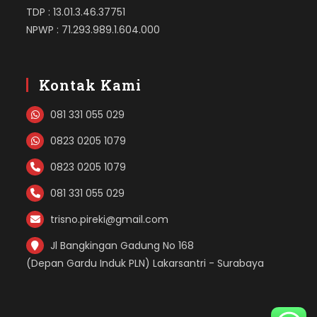
TDP : 13.01.3.46.37751
NPWP : 71.293.989.1.604.000
Kontak Kami
081 331 055 029
0823 0205 1079
0823 0205 1079
081 331 055 029
trisno.pireki@gmail.com
Jl Bangkingan Gadung No 168
(Depan Gardu Induk PLN) Lakarsantri - Surabaya