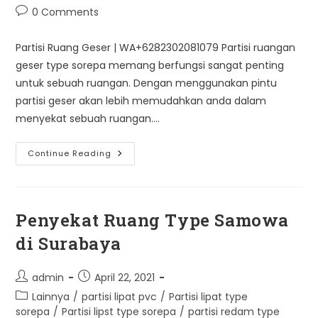
Post
0 Comments
comments:
Partisi Ruang Geser | WA+6282302081079 Partisi ruangan
geser type sorepa memang berfungsi sangat penting
untuk sebuah ruangan. Dengan menggunakan pintu
partisi geser akan lebih memudahkan anda dalam
menyekat sebuah ruangan.…
Partisi
Continue Reading
Ruang
Geser
Type
Sorepa
|
WA+6282302081079
Penyekat Ruang Type Samowa
di Surabaya
Post
Post
admin
April 22, 2021
author:
published:
Post
Lainnya
/
partisi lipat pvc
/
Partisi lipat type
category:
sorepa
/
Partisi lipst type sorepa
/
partisi redam type