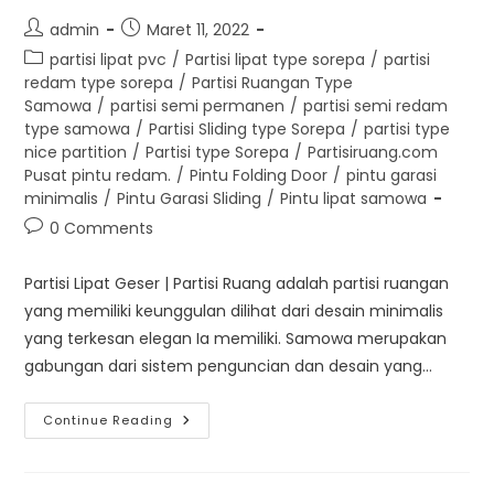
Post
Post
admin
Maret 11, 2022
author:
published:
Post
partisi lipat pvc
/
Partisi lipat type sorepa
/
partisi
category:
redam type sorepa
/
Partisi Ruangan Type
Samowa
/
partisi semi permanen
/
partisi semi redam
type samowa
/
Partisi Sliding type Sorepa
/
partisi type
nice partition
/
Partisi type Sorepa
/
Partisiruang.com
Pusat pintu redam.
/
Pintu Folding Door
/
pintu garasi
minimalis
/
Pintu Garasi Sliding
/
Pintu lipat samowa
Post
0 Comments
comments:
Partisi Lipat Geser | Partisi Ruang adalah partisi ruangan
yang memiliki keunggulan dilihat dari desain minimalis
yang terkesan elegan Ia memiliki. Samowa merupakan
gabungan dari sistem penguncian dan desain yang…
Partisi
Continue Reading
Lipat
Geser
|
Partisi