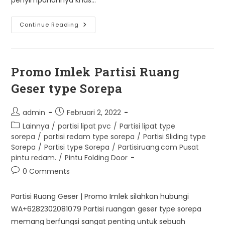
Penyekat
Continue Reading
Ruang
Type
Samowa
Di
Surabaya
Promo Imlek Partisi Ruang
Geser type Sorepa
Post
Post
admin
Februari 2, 2022
author:
published:
Post
Lainnya
/
partisi lipat pvc
/
Partisi lipat type
category:
sorepa
/
partisi redam type sorepa
/
Partisi Sliding type
Sorepa
/
Partisi type Sorepa
/
Partisiruang.com Pusat
pintu redam.
/
Pintu Folding Door
Post
0 Comments
comments:
Partisi Ruang Geser | Promo Imlek silahkan hubungi
WA+6282302081079 Partisi ruangan geser type sorepa
memang berfungsi sangat penting untuk sebuah