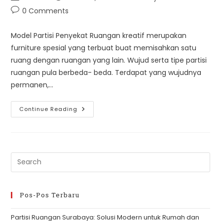
author:
published:
category:
Post
0 Comments
comments:
Model Partisi Penyekat Ruangan kreatif merupakan
furniture spesial yang terbuat buat memisahkan satu
ruang dengan ruangan yang lain. Wujud serta tipe partisi
ruangan pula berbeda- beda. Terdapat yang wujudnya
permanen,…
Model
Continue Reading
Partisi
Ruangan
Pre
Es
to
clo
Pos-Pos Terbaru
th
Partisi Ruangan Surabaya: Solusi Modern untuk Rumah dan
se