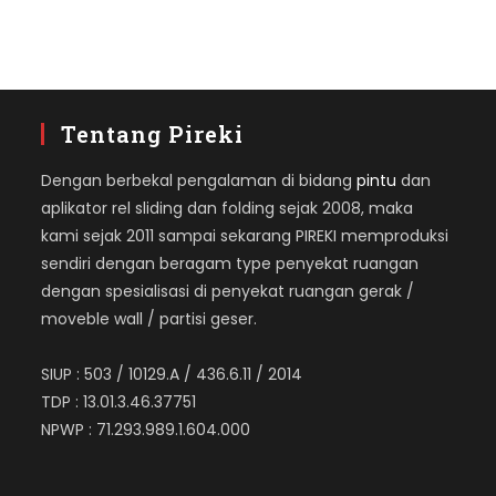
Tentang Pireki
Dengan berbekal pengalaman di bidang
pintu
dan
aplikator rel sliding dan folding sejak 2008, maka
kami sejak 2011 sampai sekarang PIREKI memproduksi
sendiri dengan beragam type penyekat ruangan
dengan spesialisasi di penyekat ruangan gerak /
moveble wall / partisi geser.
SIUP : 503 / 10129.A / 436.6.11 / 2014
TDP : 13.01.3.46.37751
NPWP : 71.293.989.1.604.000