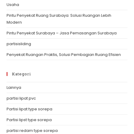
Usaha
pan
Pintu Penyekat Ruang Surabaya: Solusi Ruangan Lebih
Modern
Pintu Penyekat Surabaya – Jasa Pemasangan Surabaya
partisisliding
Penyekat Ruangan Praktis, Solusi Pembagian Ruang Efisien
Kategori
Lainnya
partisi lipat pvc
Partisi lipat type sorepa
Partisi lipst type sorepa
partisi redam type sorepa