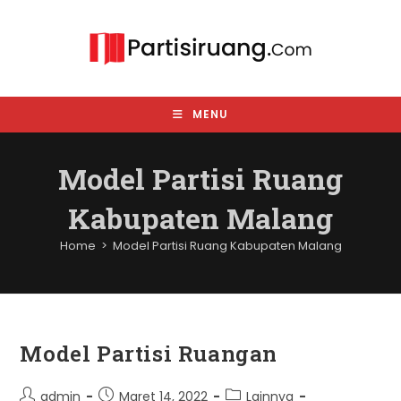
Skip
to
content
MENU
Model Partisi Ruang
Kabupaten Malang
Home
>
Model Partisi Ruang Kabupaten Malang
Model Partisi Ruangan
Post
Post
Post
admin
Maret 14, 2022
Lainnya