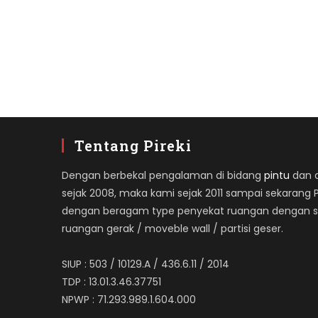
Tentang Pireki
Dengan berbekal pengalaman di bidang
pintu
dan ap
sejak 2008, maka kami sejak 2011 sampai sekarang 
dengan beragam type penyekat ruangan dengan spe
ruangan gerak / moveble wall / partisi geser.
SIUP : 503 / 10129.A / 436.6.11 / 2014
TDP : 13.01.3.46.37751
NPWP : 71.293.989.1.604.000