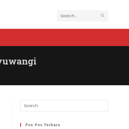
SUBMIT
Search
SEARCH
this
website
nyuwangi
Press
Escape
to
close
Pos-Pos Terbaru