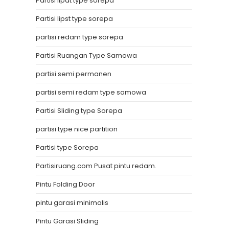
Partisi lipat type sorepa
Partisi lipst type sorepa
partisi redam type sorepa
Partisi Ruangan Type Samowa
partisi semi permanen
partisi semi redam type samowa
Partisi Sliding type Sorepa
partisi type nice partition
Partisi type Sorepa
Partisiruang.com Pusat pintu redam.
Pintu Folding Door
pintu garasi minimalis
Pintu Garasi Sliding