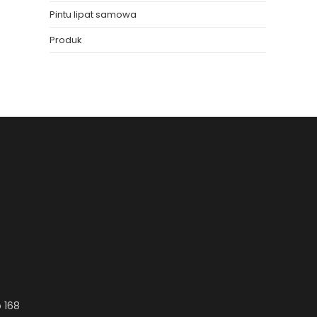
Pintu lipat samowa
Produk
 168