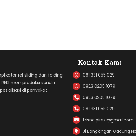
Kontak Kami
likator rel sliding dan folding
081 331 055 029
PIREKI memproduksi sendiri
0823 0205 1079
sialisasi di penyekat
0823 0205 1079
081 331 055 029
trisno.pireki@gmail.com
Jl Bangkingan Gadung No