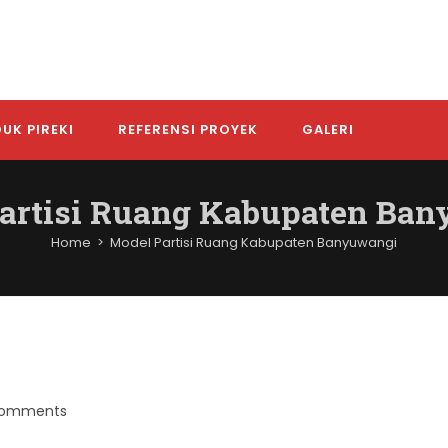
UK PIREKI
REFERENSI PROYEK
GALERI
artisi Ruang Kabupaten Ba
Home
>
Model Partisi Ruang Kabupaten Banyuwangi
Comments
nts: