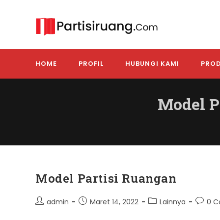
Skip
to
content
HOME
PROFIL
HUBUNGI KAMI
PROD
Model P
Model Partisi Ruangan
Post
Post
Post
Post
admin
Maret 14, 2022
Lainnya
0 
author:
published:
category:
comme