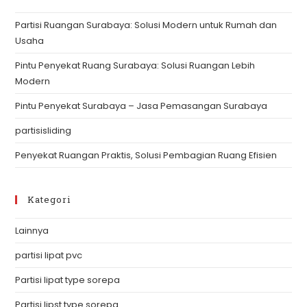
th
Partisi Ruangan Surabaya: Solusi Modern untuk Rumah dan
se
Usaha
pan
Pintu Penyekat Ruang Surabaya: Solusi Ruangan Lebih
Modern
Pintu Penyekat Surabaya – Jasa Pemasangan Surabaya
partisisliding
Penyekat Ruangan Praktis, Solusi Pembagian Ruang Efisien
Kategori
Lainnya
partisi lipat pvc
Partisi lipat type sorepa
Partisi lipst type sorepa