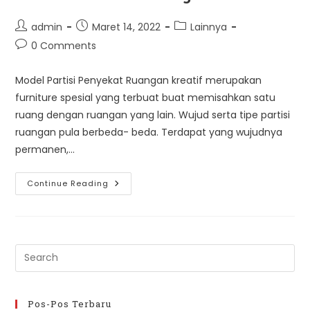
Post
Post
Post
admin
Maret 14, 2022
Lainnya
author:
published:
category:
Post
0 Comments
comments:
Model Partisi Penyekat Ruangan kreatif merupakan
furniture spesial yang terbuat buat memisahkan satu
ruang dengan ruangan yang lain. Wujud serta tipe partisi
ruangan pula berbeda- beda. Terdapat yang wujudnya
permanen,…
Model
Continue Reading
Partisi
Ruangan
Pre
Es
to
clo
Pos-Pos Terbaru