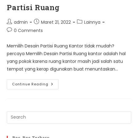
Partisi Ruang
Post
Post
Post
admin
Maret 21, 2022
Lainnya
author:
published:
category:
Post
0 Comments
comments:
Memilih Desain Partisi Ruang Kantor tidak mudah?
percaya Memilih Desain Partisi Ruang kantor adalah hal
yang pokok karena ruang kantor masih jadi salah satu
tempat yang kerap digunakan buat menuntaskan…
6
Continue Reading
Kesalahan
Memilih
Desain
Partisi
Ruang
Pre
Es
to
clo
Pos-Pos Terbaru