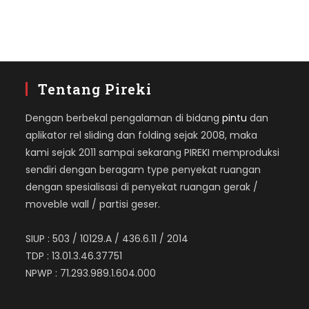
Tentang Pireki
Dengan berbekal pengalaman di bidang
pintu
dan
aplikator rel sliding dan folding sejak 2008, maka
kami sejak 2011 sampai sekarang PIREKI memproduksi
sendiri dengan beragam type penyekat ruangan
dengan spesialisasi di penyekat ruangan gerak /
moveble wall / partisi geser.
SIUP : 503 / 10129.A / 436.6.11 / 2014
TDP : 13.01.3.46.37751
NPWP : 71.293.989.1.604.000