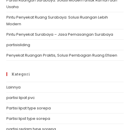
Partisi Ruangan Surabaya: Solusi Modern untuk Rumah dan
se
Usaha
pan
Pintu Penyekat Ruang Surabaya: Solusi Ruangan Lebih
Modern
Pintu Penyekat Surabaya – Jasa Pemasangan Surabaya
partisisliding
Penyekat Ruangan Praktis, Solusi Pembagian Ruang Efisien
Kategori
Lainnya
partisi lipat pvc
Partisi lipat type sorepa
Partisi lipst type sorepa
partisi redam type sorepa