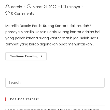
Post
Post
Post
admin
Maret 21, 2022
Lainnya
author:
published:
category:
Post
0 Comments
comments:
Memilih Desain Partisi Ruang Kantor tidak mudah?
percaya Memilih Desain Partisi Ruang kantor adalah hal
yang pokok karena ruang kantor masih jadi salah satu
tempat yang kerap digunakan buat menuntaskan…
6
Continue Reading
Kesalahan
Memilih
Desain
Partisi
Ruang
Pre
Es
to
clo
Pos-Pos Terbaru
th