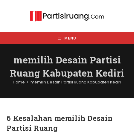
Skip
to
content
MENU
memilih Desain Partisi
Ruang Kabupaten Kediri
Home
>
memilih Desain Partisi Ruang Kabupaten Kediri
6 Kesalahan memilih Desain
Partisi Ruang