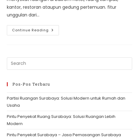
kantor, restoran ataupun gedung pertemuan. fitur
unggulan dari…
Partisi
Continue Reading
Type
Sorepa
Pre
Es
to
clo
Pos-Pos Terbaru
th
Partisi Ruangan Surabaya: Solusi Modern untuk Rumah dan
se
Usaha
pan
Pintu Penyekat Ruang Surabaya: Solusi Ruangan Lebih
Modern
Pintu Penyekat Surabaya – Jasa Pemasangan Surabaya