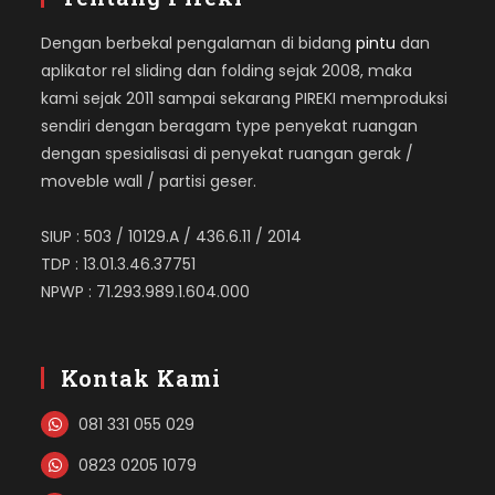
Dengan berbekal pengalaman di bidang
pintu
dan
aplikator rel sliding dan folding sejak 2008, maka
kami sejak 2011 sampai sekarang PIREKI memproduksi
sendiri dengan beragam type penyekat ruangan
dengan spesialisasi di penyekat ruangan gerak /
moveble wall / partisi geser.
SIUP : 503 / 10129.A / 436.6.11 / 2014
TDP : 13.01.3.46.37751
NPWP : 71.293.989.1.604.000
Kontak Kami
081 331 055 029
0823 0205 1079