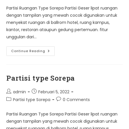
Partisi Ruangan Type Sorepa Partisi Geser lipat ruangan
dengan tampilan yang mewah cocok digunakan untuk
menyekat ruangan di ballrom hotel, ruang kampus,
kantor, restoran ataupun gedung pertemuan. fitur
unggulan dari…
Partisi
Continue Reading
Type
Sorepa
Partisi type Sorepa
Post
Post
admin
Februari 5, 2022
author:
published:
Post
Post
Partisi type Sorepa
0 Comments
category:
comments:
Partisi Ruangan Type Sorepa Partisi Geser lipat ruangan
dengan tampilan yang mewah cocok digunakan untuk
menyekat ruangan di ballrom hotel, ruang kampus,