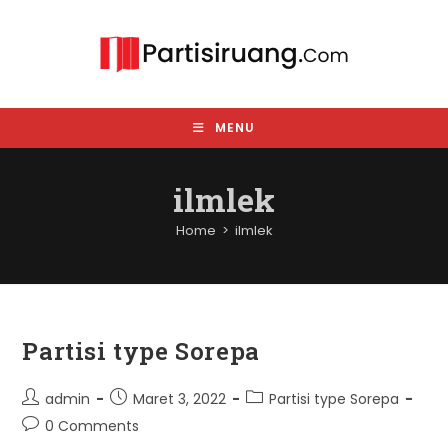
Skip
to
content
MENU
ilmlek
Home
>
ilmlek
Partisi type Sorepa
Post
Post
Post
admin
Maret 3, 2022
Partisi type Sorepa
author:
published:
category:
Post
0 Comments
comments: