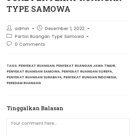
TYPE SAMOWA
Post
Post
admin
Desember 1, 2022
author:
published:
Post
Partisi Ruangan Type Samowa
category:
Post
0 Comments
comments:
TAGS
:
PENYEKAT RUANGAN
,
PENYEKAT RUANGAN JAWA TIMUR
,
PENYEKAT RUANGAN SAMOWA
,
PENYEKAT RUANGAN SOREPA
,
PENYEKAT RUANGAN SURABAYA
,
PENYEKAT RUNGAN INDONESIA
,
PEREDAM RUANGAN
Tinggalkan Balasan
Comment