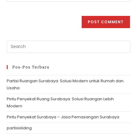
Pre
Es
to
clo
Pos-Pos Terbaru
th
Partisi Ruangan Surabaya: Solusi Modern untuk Rumah dan
se
Usaha
pan
Pintu Penyekat Ruang Surabaya: Solusi Ruangan Lebih
Modern
Pintu Penyekat Surabaya – Jasa Pemasangan Surabaya
partisisliding