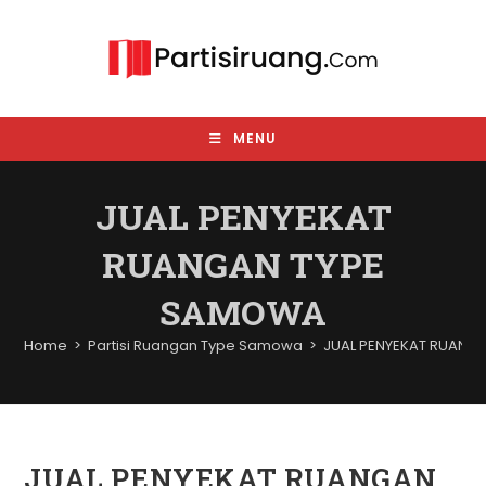
Skip
to
content
MENU
JUAL PENYEKAT
RUANGAN TYPE
SAMOWA
Home
>
Partisi Ruangan Type Samowa
>
JUAL PENYEKAT RUANG
JUAL PENYEKAT RUANGAN