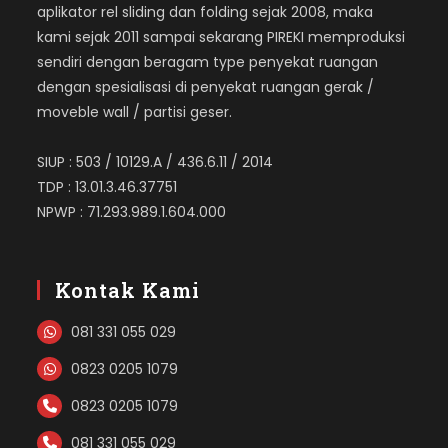
aplikator rel sliding dan folding sejak 2008, maka
kami sejak 2011 sampai sekarang PIREKI memproduksi
sendiri dengan beragam type penyekat ruangan
dengan spesialisasi di penyekat ruangan gerak /
moveble wall / partisi geser.
SIUP : 503 / 10129.A / 436.6.11 / 2014
TDP : 13.01.3.46.37751
NPWP : 71.293.989.1.604.000
Kontak Kami
081 331 055 029
0823 0205 1079
0823 0205 1079
081 331 055 029