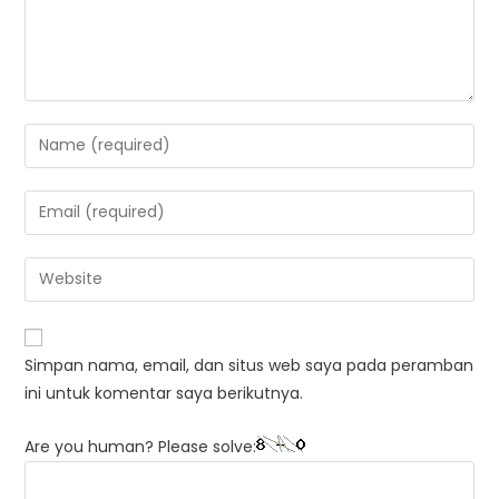
Enter
your
name
Enter
or
your
username
email
Enter
to
address
your
comment
to
website
comment
URL
Simpan nama, email, dan situs web saya pada peramban
(optional)
ini untuk komentar saya berikutnya.
Are you human? Please solve: