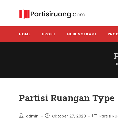
Skip
to
content
HOME
PROFIL
HUBUNGI KAMI
PROD
H
Partisi Ruangan Typ
Post
Post
Post
admin
Oktober 27, 2020
Partisi 