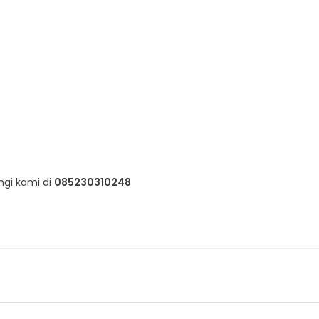
ngi kami di
085230310248