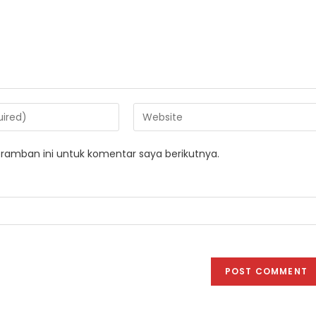
Enter
your
website
ramban ini untuk komentar saya berikutnya.
URL
(optional)