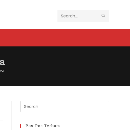
SUBMIT
Search
SEARCH
this
website
a
wa
Press
Escape
to
close
Pos-Pos Terbaru