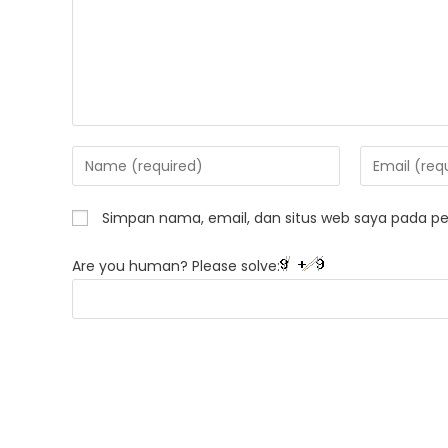
Enter
Enter
your
your
name
email
Simpan nama, email, dan situs web saya pada pe
or
address
username
to
Are you human? Please solve:
to
comment
comment