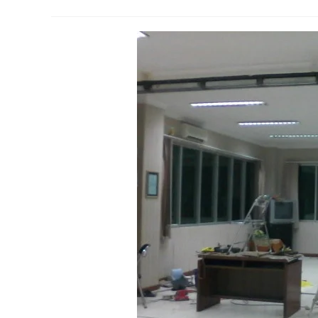
author:
published:
category: