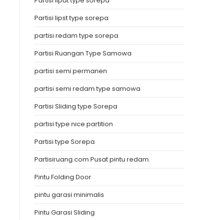
Partisi lipat type sorepa
Partisi lipst type sorepa
partisi redam type sorepa
Partisi Ruangan Type Samowa
partisi semi permanen
partisi semi redam type samowa
Partisi Sliding type Sorepa
partisi type nice partition
Partisi type Sorepa
Partisiruang.com Pusat pintu redam.
Pintu Folding Door
pintu garasi minimalis
Pintu Garasi Sliding